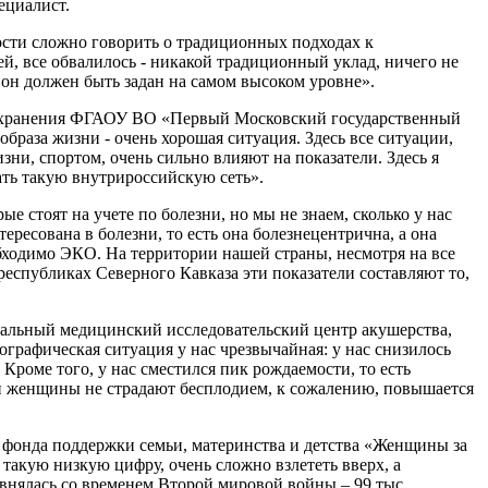
ециалист.
ости сложно говорить о традиционных подходах к
й, все обвалилось - никакой традиционный уклад, ничего не
 он должен быть задан на самом высоком уровне».
авоохранения ФГАОУ ВО «Первый Московский государственный
раза жизни - очень хорошая ситуация. Здесь все ситуации,
ни, спортом, очень сильно влияют на показатели. Здесь я
ать такую внутрироссийскую сеть».
 стоят на учете по болезни, но мы не знаем, сколько у нас
ресована в болезни, то есть она болезнецентрична, а она
бходимо ЭКО. На территории нашей страны, несмотря на все
республиках Северного Кавказа эти показатели составляют то,
нальный медицинский исследовательский центр акушерства,
графическая ситуация у нас чрезвычайная: у нас снизилось
роме того, у нас сместился пик рождаемости, то есть
эти женщины не страдают бесплодием, к сожалению, повышается
 фонда поддержки семьи, материнства и детства «Женщины за
такую низкую цифру, очень сложно взлететь вверх, а
равнялась со временем Второй мировой войны – 99 тыс.