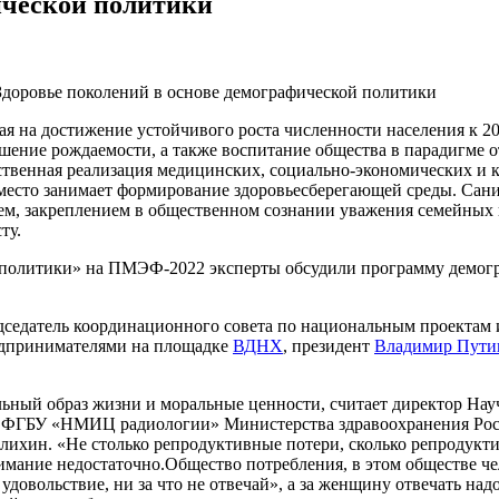
ической политики
я на достижение устойчивого роста численности населения к 2
шение рождаемости, а также воспитание общества в парадигме от
твенная реализация медицинских, социально-экономических и к
 место занимает формирование здоровьесберегающей среды. Сан
ием, закреплением в общественном сознании уважения семейных
ту.
й политики» на ПМЭФ-2022 эксперты обсудили программу демог
едседатель координационного совета по национальным проекта
редпринимателями на площадке
ВДНХ
, президент
Владимир Пути
ьный образ жизни и моральные ценности, считает директор Нау
л ФГБУ «НМИЦ радиологии» Министерства здравоохранения Рос
ихин. «Не столько репродуктивные потери, сколько репродукти
нимание недостаточно.Общество потребления, в этом обществе ч
удовольствие, ни за что не отвечай», а за женщину отвечать надо,