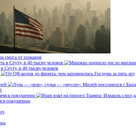
за смога от пожаров
 Сеуту, в 40 тысяч человек
й
емся покушении
ич
вна