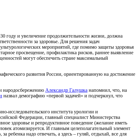
030 году и увеличение продолжительности жизни, должна
ветственности за здоровье. Для решения задач
ультурологических мероприятий, где помимо защиты здоровья
итарное просвещение, профилактика рисков, раннее выявление
 ценностей могут обеспечить стране максимальный
рафического развития России, ориентированную на достижение
м и народосбережению
Александр Галушка
напомнил, что, на
н
назвал демографию «первой задачей» и подчеркнул, что
чно-исследовательского института урологии и
сийской Федерации, главный специалист Министерства
вное здоровье и репродуктивное поведение (желание иметь
еловек атомизируется. И главным целеполагательный элемент
 за ребенка надо отвечать, а здесь – гуляй, отдыхай, все для