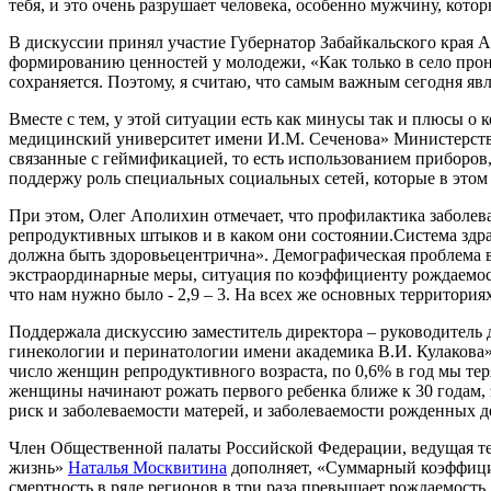
тебя, и это очень разрушает человека, особенно мужчину, кото
В дискуссии принял участие Губернатор Забайкальского края 
формированию ценностей у молодежи, «Как только в село прони
сохраняется. Поэтому, я считаю, что самым важным сегодня явл
Вместе с тем, у этой ситуации есть как минусы так и плюсы
медицинский университет имени И.М. Сеченова» Министерства 
связанные с геймификацией, то есть использованием приборов,
поддержу роль специальных социальных сетей, которые в этом
При этом, Олег Аполихин отмечает, что профилактика заболеван
репродуктивных штыков и в каком они состоянии.Система здрав
должна быть здоровьецентрична». Демографическая проблема в
экстраординарные меры, ситуация по коэффициенту рождаемости 
что нам нужно было - 2,9 – 3. На всех же основных территориях
Поддержала дискуссию заместитель директора – руководитель
гинекологии и перинатологии имени академика В.И. Кулакова»
число женщин репродуктивного возраста, по 0,6% в год мы тер
женщины начинают рожать первого ребенка ближе к 30 годам, 
риск и заболеваемости матерей, и заболеваемости рожденных д
Член Общественной палаты Российской Федерации, ведущая тел
жизнь»
Наталья Москвитина
дополняет, «Суммарный коэффициен
смертность в ряде регионов в три раза превышает рождаемость.