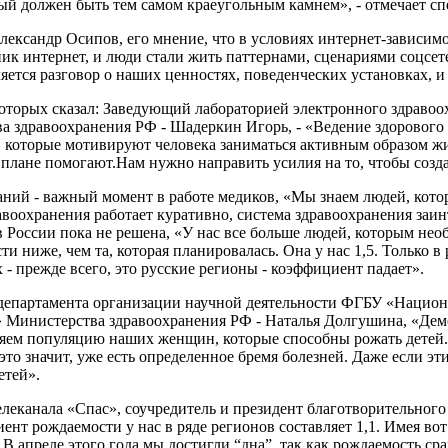
рый должен быть тем самом краеугольным камнем», - отмечает сп
Александр Осипов, его мнение, что в условиях интернет-зависим
к интернет, и люди стали жить паттернами, сценариями соцсете
яется разговор о наших ценностях, поведенческих установках, и
 о которых сказал: Заведующий лабораторией электронного здр
здравоохранения РФ - Шадеркин Игорь, - «Ведение здорового об
 которые мотивируют человека заниматься активным образом жиз
 плане помогают.Нам нужно направить усилия на то, чтобы созд
ий - важный момент в работе медиков, «Мы знаем людей, которые
оохранения работает куративно, система здравоохранения заинте
 России пока не решена, «У нас все больше людей, которым нео
ниже, чем та, которая планировалась. Она у нас 1,5. Только в 
 - прежде всего, это русские регионы - коэффициент падает».
 департамента организации научной деятельности ФГБУ «Нацио
 Министерства здравоохранения РФ - Наталья Долгушина, «Демо
яем популяцию наших женщин, которые способны рожать детей. К
это значит, уже есть определенное бремя болезней. Даже если 
етей».
еканала «Спас», соучредитель и президент благотворительного
т рождаемости у нас в ряде регионов составляет 1,1. Имея вот 
 В апреле этого года мы достигли “дна”, так как рождаемость с