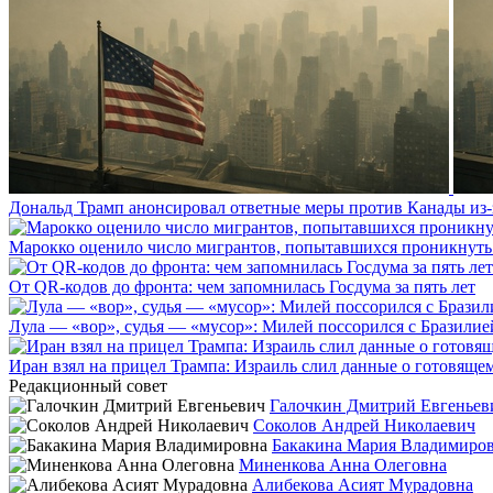
Дональд Трамп анонсировал ответные меры против Канады из-
Марокко оценило число мигрантов, попытавшихся проникнуть в
От QR-кодов до фронта: чем запомнилась Госдума за пять лет
Лула — «вор», судья — «мусор»: Милей поссорился с Бразилие
Иран взял на прицел Трампа: Израиль слил данные о готовящ
Редакционный совет
Галочкин Дмитрий Евгеньев
Соколов Андрей Николаевич
Бакакина Мария Владимиро
Миненкова Анна Олеговна
Алибекова Асият Мурадовна