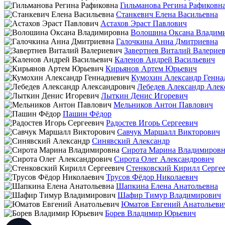
Гильманова Регина Рафиковн
Станкевич Елена Васильевна
Астахов Эраст Павлович
Волошина Оксана Владим
Галочкина Анна Дмитриевна
Завертнев Виталий Валерие
Каленов Андрей Васильевич
Кирьянов Артем Юрьевич
Кумохин Александр Генна
Лебедев Александр Алек
Лыткин Денис Игоревич
Мельников Антон Павлович
Пашин Фёдор
Радостев Игорь Сергеевич
Савчук Маршалл Викторович
Синявский Александр
Сирота Марина Владимировн
Сирота Олег Александрович
Стенковский Кирилл Серге
Трусов Фёдор Николаевич
Шапкина Елена Анатольевна
Шафир Тимур Владимирович
Юматов Евгений Анатольеви
Борев Владимир Юрьевич