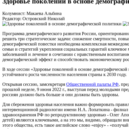
Здоровье поколений в основе демограф
Колумнист: Макаева Альбина
Редактор: Островский Николай
Программа демографического развития России, ориентированна
решить три стратегические задачи: снижение смертности, повы
демографической повестки необходима комплексная межведомс
семьи и стратегий укрепления социальных гарантий ключевое
заболеваний и лечение в сочетании с нравственным воспитан
демографический эффект и способствовать экономическому рос
В ходе сессии «Здоровье поколений в основе демографическо
устойчивого роста численности населения страны к 2030 году.
Открывая сессию, замсекретаря
Общественной палаты РФ
, пр
прошлой неделе, 9 июня 2022 г., выступая перед молодыми п
россиян должно быть больше и они должны быть здоровы.
Для сбережения здоровья населения важно формировать правил
интервенционной радиологии имени Н.А. Лопаткина - филиа
здравоохранения РФ по репродуктивному здоровью - Олег Апол
детей) являются ключевыми, а на это мы, видимо, обращали в
этого общества, есть такое английское слово «enjoy» - «получай 