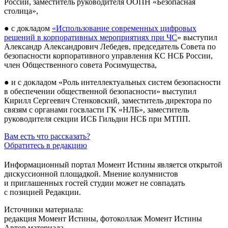
России, заместитель руководителя ООПН «Безопасная
столица»,
● с докладом
«Использование современных цифровых
решений в корпоративных мероприятиях при ЧС
» выступил
Александр Александрович Лебедев, председатель Совета по
безопасности корпоративного управления КС НСБ России,
член Общественного совета Росимущества,
● и с докладом «Роль интеллектуальных систем безопасности
в обеспечении общественной безопасности» выступил
Кирилл Сергеевич Стенковский, заместитель директора по
связям с органами госвласти ГК «НЛБ», заместитель
руководителя секции ИСБ Гильдии НСБ при МТПП.
Вам есть что рассказать?
Обратитесь в редакцию
Информационный портал Момент Истины является открытой
дискуссионной площадкой. Мнение колумнистов
и приглашенных гостей студии может не совпадать
с позицией Редакции.
Источники материала:
редакция Момент Истины, фотоколлаж Момент Истины
Автор материала