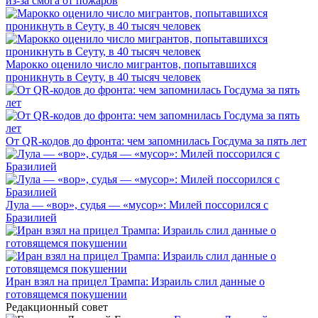
из-за смога от пожаров
Марокко оценило число мигрантов, попытавшихся
проникнуть в Сеуту, в 40 тысяч человек
От QR-кодов до фронта: чем запомнилась Госдума за пять лет
Лула — «вор», судья — «мусор»: Милей поссорился с
Бразилией
Иран взял на прицел Трампа: Израиль слил данные о
готовящемся покушении
Редакционный совет