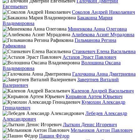
Галочкин Дмитрий
Евгеньевич
Соколов Андрей Николаевич
Бакакина Мария
Владимировна
Миненкова Анна Олеговна
Алибекова Асият Мурадовна
Гильманова Регина
Рафиковна
Станкевич Елена Васильевна
Астахов Эраст Павлович
Волошина Оксана
Владимировна
Галочкина Анна Дмитриевна
Завертнев Виталий
Валериевич
Каленов Андрей Васильевич
Кирьянов Артем Юрьевич
Кумохин Александр
Геннадиевич
Лебедев Александр
Александрович
Лыткин Денис Игоревич
Мельников Антон Павлович
Пашин Фёдор