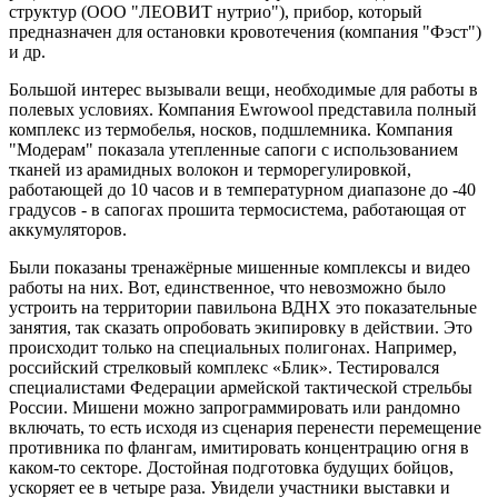
структур (ООО "ЛЕОВИТ нутрио"), прибор, который
предназначен для остановки кровотечения (компания "Фэст")
и др.
Большой интерес вызывали вещи, необходимые для работы в
полевых условиях. Компания Ewrowool представила полный
комплекс из термобелья, носков, подшлемника. Компания
"Модерам" показала утепленные сапоги с использованием
тканей из арамидных волокон и терморегулировкой,
работающей до 10 часов и в температурном диапазоне до -40
градусов - в сапогах прошита термосистема, работающая от
аккумуляторов.
Были показаны тренажёрные мишенные комплексы и видео
работы на них. Вот, единственное, что невозможно было
устроить на территории павильона ВДНХ это показательные
занятия, так сказать опробовать экипировку в действии. Это
происходит только на специальных полигонах. Например,
российский стрелковый комплекс «Блик». Тестировался
специалистами Федерации армейской тактической стрельбы
России. Мишени можно запрограммировать или рандомно
включать, то есть исходя из сценария перенести перемещение
противника по флангам, имитировать концентрацию огня в
каком-то секторе. Достойная подготовка будущих бойцов,
ускоряет ее в четыре раза. Увидели участники выставки и