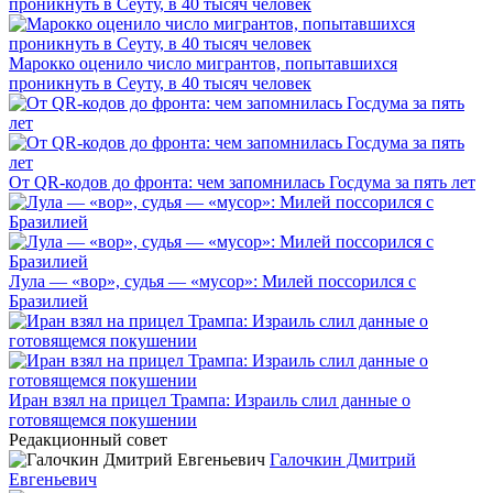
Марокко оценило число мигрантов, попытавшихся
проникнуть в Сеуту, в 40 тысяч человек
От QR-кодов до фронта: чем запомнилась Госдума за пять лет
Лула — «вор», судья — «мусор»: Милей поссорился с
Бразилией
Иран взял на прицел Трампа: Израиль слил данные о
готовящемся покушении
Редакционный совет
Галочкин Дмитрий
Евгеньевич