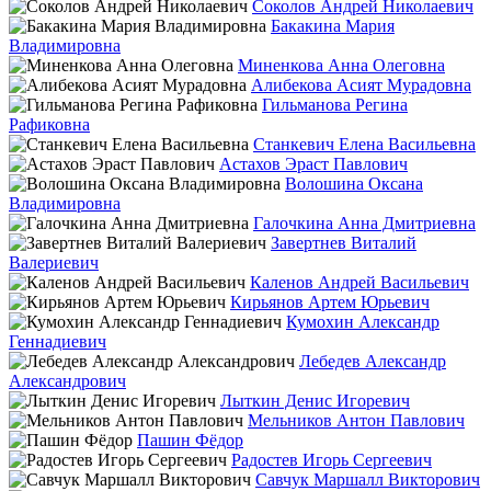
Соколов Андрей Николаевич
Бакакина Мария
Владимировна
Миненкова Анна Олеговна
Алибекова Асият Мурадовна
Гильманова Регина
Рафиковна
Станкевич Елена Васильевна
Астахов Эраст Павлович
Волошина Оксана
Владимировна
Галочкина Анна Дмитриевна
Завертнев Виталий
Валериевич
Каленов Андрей Васильевич
Кирьянов Артем Юрьевич
Кумохин Александр
Геннадиевич
Лебедев Александр
Александрович
Лыткин Денис Игоревич
Мельников Антон Павлович
Пашин Фёдор
Радостев Игорь Сергеевич
Савчук Маршалл Викторович