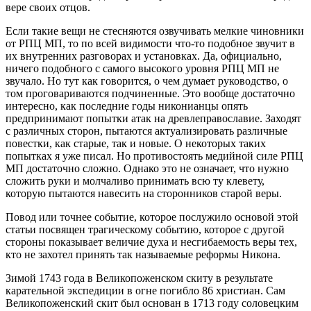
вере своих отцов.
Если такие вещи не стесняются озвучивать мелкие чиновники
от РПЦ МП, то по всей видимости что-то подобное звучит в
их внутренних разговорах и установках. Да, официально,
ничего подобного с самого высокого уровня РПЦ МП не
звучало. Но тут как говорится, о чем думает руководство, о
том проговариваются подчиненные. Это вообще достаточно
интересно, как последние годы никонианцы опять
предпринимают попытки атак на древлеправославие. Заходят
с различных сторон, пытаются актуализировать различные
повестки, как старые, так и новые. О некоторых таких
попытках я уже писал. Но противостоять медийной силе РПЦ
МП достаточно сложно. Однако это не означает, что нужно
сложить руки и молчаливо принимать всю ту клевету,
которую пытаются навесить на сторонников старой веры.
Повод или точнее событие, которое послужило основой этой
статьи посвящен трагическому событию, которое с другой
стороны показывает величие духа и несгибаемость веры тех,
кто не захотел принять так называемые реформы Никона.
Зимой 1743 года в Великопоженском скиту в результате
карательной экспедиции в огне погибло 86 христиан. Сам
Великопоженский скит был основан в 1713 году соловецким