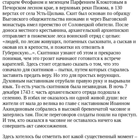
старцем Феофаном и мезенцем Парфением Клокотовым в
Печорском лесном крае, в верховьях реки Пижма, в 130
верстах от села Усть-Цильма. Скит был основан по образцу
Выговского общежительства иноками и через Выговский
монастырь имел преемство от Соловецкой обители. После
доноса местного крестьянина, архангельский архиепископ
отправляет в пижемские леса воинский отряд с целью:
«людей, по лесам живущих, потаенных сыскивати, а сыскав и
оковав их в крепости, и пожитки их отвозить в
Губернскую...». Скитники узнают об этом и прекрасно
понимая, чем это грозит начинают готовится к встрече
карателей. Здесь стоит отдельно сказать о том, что это
означало для скитников – пытки, путем которых старались
заставить предать веру. Но это для простых верующих.
Духовным наставникам отрубали правую руку и вырывали
язык. То есть участь скитников была незавидная. В ночь 7
декабря 1743 г. часть архангельского отряда подошла к
селению. В избах не оказалось ни одной живой души: все
жители от мала до велика во главе с наставником Иоанном
Акиндиновым собрались в высокой бревенчатой часовне и
заперлись там. После переговоров солдаты пошли на приступ.
И тем, кто оказался в часовне не оставалось ничего как
совершить акт самосожжения.
Здесь хотелось бы отметить вот какой существенный момент –