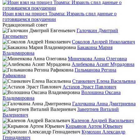
Иран взял на прицел Трампа: Израиль слил данные о
готовящемся покушении
Редакционный совет
Галочкин Дмитрий
Евгеньевич
Соколов Андрей Николаевич
Бакакина Мария
Владимировна
Миненкова Анна Олеговна
Алибекова Асият Мурадовна
Гильманова Регина
Рафиковна
Станкевич Елена Васильевна
Астахов Эраст Павлович
Волошина Оксана
Владимировна
Галочкина Анна Дмитриевна
Завертнев Виталий
Валериевич
Каленов Андрей Васильевич
Кирьянов Артем Юрьевич
Кумохин Александр
Геннадиевич