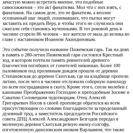
зачастую можно встретить мнение, что подобные
самосожжения – это акт фанатизма. Мол что с них взять, с
фанатиков. На самом деле, это не фанатизм, а вполне
осознанный шаг людей, понимавших, что пытки могут
заставить их предать Веру, и чтобы этого не случилось они
сжигали себя становясь мучениками. В тот роковой день в
часовне сгорело 86 человек – все жители от мала до велика во
главе с наставником Иоанном Акиндиновым.
Это событие получило название Пижемская гарь. Так на днях
в память о 280-летии Пижемской гари состоялся Крестный
ход, в котором почтили память ревнителей древнего
благочестия погибших от гонителей никониан. Более 100
паломников под проливным дождем прошли от деревни
Степановская до деревни Скитская, где на кладбище пропели
литию, после чего в часовне отслужили соборную панихиду
по всем пострадавшим в скиту. Кроме этого, спели молебен с
канонами Преображению Господню и преподобным Зосиме и
Саватию Соловецким чудотворцам. Отец Алексей
Григорьевич Носов в своей проповеди обратился ко всем
присутствующим со словами благодарности за проделанный
духовный труд, а заместитель председателя Российского
совета ДПЦ Алексей Александрович Безгодов передал в
моленную деревни Скитская резную икону-голгофу,
изготовленную даниловским иноком Варлаамом, что также