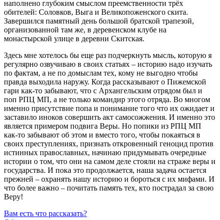
наполнено глубоким смыслом преемственности трёх
обителей: Соловков, Выга и Великопоженского скита.
Завершился памятный день большой братской трапезой,
организованной там же, в деревенском клубе на
монастырской улице в деревни Скитская.
Здесь мне хотелось бы еще раз подчеркнуть мысль, которую я
регулярно озвучиваю в своих статьях – историю надо изучать
по фактам, а не по домыслам тех, кому не выгодно чтобы
правда выходила наружу. Когда рассказывают о Пижемской
гари как-то забывают, что с Архангельским отрядом был и
поп РПЦ МП, а не только командир этого отряда. Во многом
именно присутствие попа и понимание того что их ожидает и
заставило иноков совершить акт самосожжения. И именно это
является примером подвига Веры. Но попики из РПЦ МП
как-то забывают об этом и вместо того, чтобы покаяться в
своих преступлениях, признать откровенный геноцид против
истинных православных, начинаю придумывать очередные
истории о том, что они на самом деле стояли на страже веры и
государства. И пока это продолжается, наша задача остается
прежней – охранять нашу историю и бороться с их мифами. И
что более важно – почитать память тех, кто пострадал за свою
Веру!
Вам есть что рассказать?