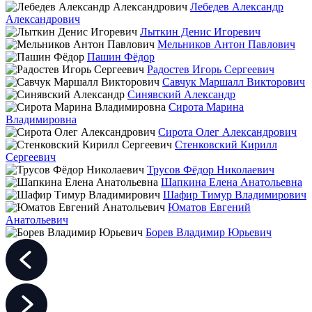
Лебедев Александр
Александрович
Лыткин Денис Игоревич
Мельников Антон Павлович
Пашин Фёдор
Радостев Игорь Сергеевич
Савчук Маршалл Викторович
Синявский Александр
Сирота Марина
Владимировна
Сирота Олег Александрович
Стенковский Кирилл
Сергеевич
Трусов Фёдор Николаевич
Шапкина Елена Анатольевна
Шафир Тимур Владимирович
Юматов Евгений
Анатольевич
Борев Владимир Юрьевич