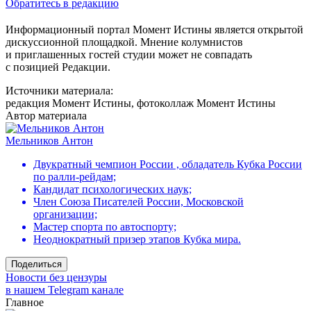
Обратитесь в редакцию
Информационный портал Момент Истины является открытой
дискуссионной площадкой. Мнение колумнистов
и приглашенных гостей студии может не совпадать
с позицией Редакции.
Источники материала:
редакция Момент Истины, фотоколлаж Момент Истины
Автор материала
Мельников Антон
Двукратный чемпион России , обладатель Кубка России
по ралли-рейдам;
Кандидат психологических наук;
Член Союза Писателей России, Московской
организации;
Мастер спорта по автоспорту;
Неоднократный призер этапов Кубка мира.
Поделиться
Новости без цензуры
в нашем Telegram канале
Главное