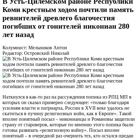
В Усть-Цилемском районе Республики
Коми крестным ходом почтили память
ревнителей древлего благочестия
погибших от гонителей никониан 280
лет назад
Колумнист: Мельников Антон
Редактор: Островский Николай
Наткнулся я как-то раз на рассуждения попика из РПЦ МП в
которых он сказал примерно следующее: «только благодаря
усилиям власти и патриарха, России в XVII веке удалось не
скатиться в пучину религиозных войн, как в Европе». Такой
вполне понятный посыл – никонианцы и Романовы защитили
страну от староверов, которые по мнению этого попика были
готовы развязать «религиозную войну». Посыл вполне
понятный – в очередной раз очернить тех, кто остался предан