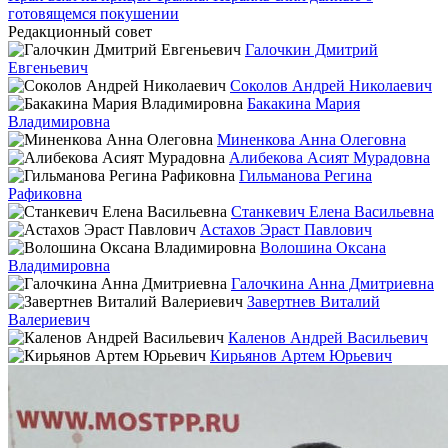
готовящемся покушении
Редакционный совет
Галочкин Дмитрий
Евгеньевич
Соколов Андрей Николаевич
Бакакина Мария
Владимировна
Миненкова Анна Олеговна
Алибекова Асият Мурадовна
Гильманова Регина
Рафиковна
Станкевич Елена Васильевна
Астахов Эраст Павлович
Волошина Оксана
Владимировна
Галочкина Анна Дмитриевна
Завертнев Виталий
Валериевич
Каленов Андрей Васильевич
Кирьянов Артем Юрьевич