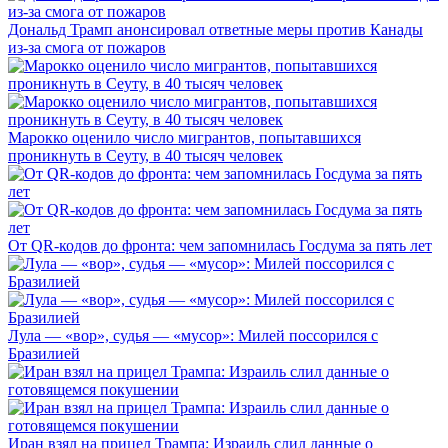
Дональд Трамп анонсировал ответные меры против Канады
из-за смога от пожаров
Марокко оценило число мигрантов, попытавшихся
проникнуть в Сеуту, в 40 тысяч человек
От QR-кодов до фронта: чем запомнилась Госдума за пять лет
Лула — «вор», судья — «мусор»: Милей поссорился с
Бразилией
Иран взял на прицел Трампа: Израиль слил данные о