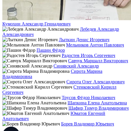
Кумохин Александр Геннадиевич
Лебедев Александр
Александрович
Лыткин Денис Игоревич
Мельников Антон Павлович
Пашин Фёдор
Радостев Игорь Сергеевич
Савчук Маршалл Викторович
Синявский Александр
Сирота Марина
Владимировна
Сирота Олег Александрович
Стенковский Кирилл
Сергеевич
Трусов Фёдор Николаевич
Шапкина Елена Анатольевна
Шафир Тимур Владимирович
Юматов Евгений
Анатольевич
Борев Владимир Юрьевич