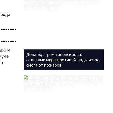
орода
уры и
Дональд Трамп анонсировал
иуме
ответные меры против Канады из-за
го
смога от пожаров