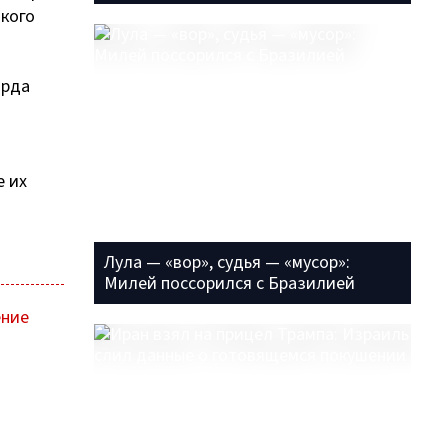
кого
орда
е их
Лула — «вор», судья — «мусор»:
Милей поссорился с Бразилией
ение