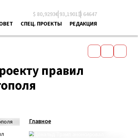
$ 80,9293
€ 93,1901
₿ 64647
СОВЕТ
СПЕЦ. ПРОЕКТЫ
РЕДАКЦИЯ
роекту правил
тополя
Главное
ил