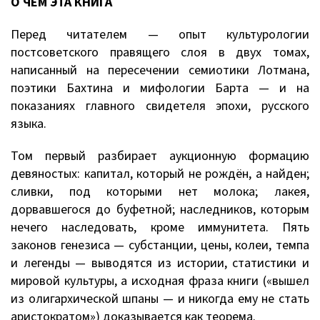
О ЧЁМ ЭТА КНИГА
Перед читателем — опыт культурологии
постсоветского правящего слоя в двух томах,
написанный на пересечении семиотики Лотмана,
поэтики Бахтина и мифологии Барта — и на
показаниях главного свидетеля эпохи, русского
языка.
Том первый разбирает аукционную формацию
девяностых: капитал, который не рождён, а найден;
сливки, под которыми нет молока; лакея,
дорвавшегося до буфетной; наследников, которым
нечего наследовать, кроме иммунитета. Пять
законов генезиса — субстанции, цены, колеи, темпа
и легенды — выводятся из истории, статистики и
мировой культуры, а исходная фраза книги («вышел
из олигархической шпаны — и никогда ему не стать
аристократом») доказывается как теорема.