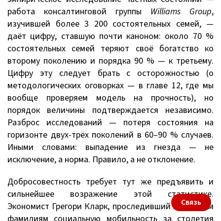
работа консалтинговой группы
Williams Group
,
изучившей более 3 200 состоятельных семей, —
даёт цифру, ставшую почти каноном: около 70 %
состоятельных семей теряют своё богатство ко
второму поколению и порядка 90 % — к третьему.
Цифру эту следует брать с осторожностью (о
методологических оговорках — в главе 12, где мы
вообще проверяем модель на прочность), но
порядок величины подтверждается независимо.
Разброс исследований — потеря состояния на
горизонте двух-трёх поколений в 60–90 % случаев.
Иными словами: выпадение из гнезда — не
исключение, а норма. Правило, а не отклонение.
Добросовестность требует тут же предъявить и
сильнейшее возражение этой статистике.
Связь
Экономист Грегори Кларк, проследивший по редким
фамилиям социальную мобильность за столетия