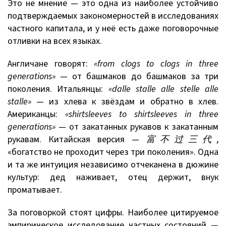
Это не мнение — это одна из наиболее устойчиво
подтверждаемых закономерностей в исследованиях
частного капитала, и у неё есть даже поговорочные
отливки на всех языках.
Англичане говорят:
«from clogs to clogs in three
generations»
— от башмаков до башмаков за три
поколения. Итальянцы:
«dalle stalle alle stelle alle
stalle»
— из хлева к звёздам и обратно в хлев.
Американцы:
«shirtsleeves to shirtsleeves in three
generations»
— от закатанных рукавов к закатанным
рукавам. Китайская версия —
富不过三代
,
«богатство не проходит через три поколения». Одна
и та же интуиция независимо отчеканена в дюжине
культур: дед наживает, отец держит, внук
проматывает.
За поговоркой стоят цифры. Наиболее цитируемое
эмпирическое исследование частных состояний —