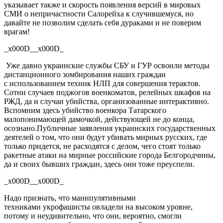
указывает также и скорость появления версий в мировых
СМИ о непричастности
Салорейха
к случившемуся, но
давайте не позволим сделать себя дураками и не поверим
врагам!
_x000D__x000D_
Уже давно украинские службы
СБУ
и ГУР освоили методы
дистанционного зомбирования наших граждан
с
использованием техник НЛП для совершения терактов
.
Сотни случаев поджогов военкоматов, релейных шкафов на
РЖД, да и случаи убийства, организованные интерактивно.
Вспомним здесь убийство военкора Татарского
малопонимающей дамочкой, действующей не до
конца,
осознано
.
Публичные заявления украинских государственных
деятелей о том, что они будут убивать мирных русских, где
только
придется
, не расходятся с делом, чего стоят только
ракетные атаки на мирные российские города Белгородчины,
да и своих бывших граждан, здесь они тоже преуспели.
_x000D__x000D_
Надо
признать, что
манипулятивными
техниками
укрофашисты
овладели на высоком уровне,
потому и неудивительно,
что они
, вероятно, смогли