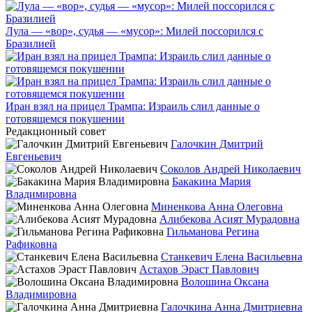
Лула — «вор», судья — «мусор»: Милей поссорился с
Бразилией
Иран взял на прицел Трампа: Израиль слил данные о
готовящемся покушении
Редакционный совет
Галочкин Дмитрий
Евгеньевич
Соколов Андрей Николаевич
Бакакина Мария
Владимировна
Миненкова Анна Олеговна
Алибекова Асият Мурадовна
Гильманова Регина
Рафиковна
Станкевич Елена Васильевна
Астахов Эраст Павлович
Волошина Оксана
Владимировна
Галочкина Анна Дмитриевна