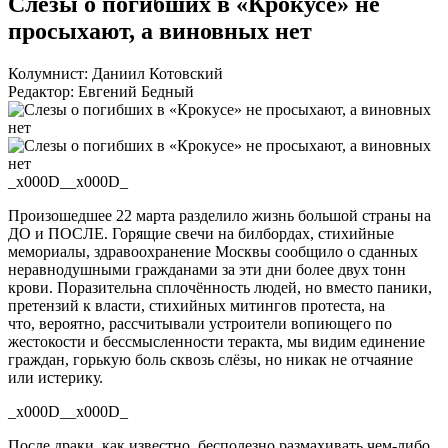
Слезы о погибших в «Крокусе» не
просыхают, а виновных нет
Колумнист: Даниил Котовский
Редактор: Евгений Бедный
_x000D__x000D_
Произошедшее 22 марта разделило жизнь большой страны на
ДО и ПОСЛЕ. Горящие свечи на билбордах, стихийные
мемориалы, здравоохранение Москвы сообщило о сданных
неравнодушными гражданами за эти дни более двух тонн
крови. Поразительна сплочённость людей, но вместо паники,
претензий к власти, стихийных митингов протеста, на
что,
вероятно,
рассчитывали устроители вопиющего по
жестокости и бессмысленности теракта, мы видим единение
граждан, горькую боль сквозь слёзы, но никак не отчаяние
или истерику.
_x000D__x000D_
После драки,
как известно,
бесполезно
размахивать
чем-
либо
,