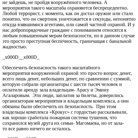
не
зайдешь
, не пройдя вооружённого человека. А
мероприятия такого масштаба охраняются беспрецедентно.
Любой террорист, с момента, как он достал оружие или стало
понятно, что он смертник уничтожается в секунды, непонятно
откуда взявшимися агентами, или самой частной охраной. И у
нас добропорядочные граждане с пониманием относятся к
любым повышенным мерам безопасности, но в
данном
случае
это просто преступная беспечность, граничащая с банальной
жадностью.
_x000D__x000D_
Обеспечить безопасность такого масштабного
мероприятия
вооруженной
охраной это просто вопрос денег,
всего лишь денег, небольших денег, по сравнению с суммой,
которую собрали организаторы с шести тысяч человек и
оплатили аренду зала владельцам
-
Арасу и Эмину
Агаларовым.
Эти люди, заплатив за билеты, доверились
организаторам мероприятия и владельцам комплекса, а они
обязаны были обеспечить их безопасность.
При этом
владельцы комплекса «Крокус» с гордостью рассказывали,
как хорошо сработала пожарная система тушения, что
сохранился музей друга их
семьи- Магомаева
, но от
зала-
то
все
равно ничего не осталось.