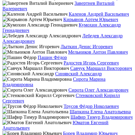
Завертнев Виталий
Валериевич
Каленов Андрей Васильевич
Кирьянов Артем Юрьевич
Кумохин Александр
Геннадиевич
Лебедев Александр
Александрович
Лыткин Денис Игоревич
Мельников Антон Павлович
Пашин Фёдор
Радостев Игорь Сергеевич
Савчук Маршалл Викторович
Синявский Александр
Сирота Марина
Владимировна
Сирота Олег Александрович
Стенковский Кирилл
Сергеевич
Трусов Фёдор Николаевич
Шапкина Елена Анатольевна
Шафир Тимур Владимирович
Юматов Евгений
Анатольевич
Борев Владимир Юрьевич