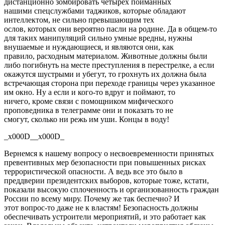
дистанционно зомбировать
четырех
пойманных
нашими
спецслужбами таджиков,
которые
обладают
интеллектом, не сильно превышающим тех
ослов,
которых
они
вероятно
пасли на родине. Да
в общем-
то
для таких манипуляций сильно умные вредны, нужны
внушаемые и нуждающиеся, и являются
они, как
правило,
расходным материалом. Животные должны были
либо погибнуть на месте преступления в перестрелке, а если
окажутся шустрыми и убегут, то грохнуть их должна была
встречающая сторона при переходе границы через указанное
им окно. Ну а если и кого-то вдруг и поймают, то
ничего,
кроме
связи с помощником мифического
проповедника в телеграмме они и показать то не
смогут,
сколько ни режь
им уши. Концы в воду!
_x000D__x000D_
Вернемся
к нашему вопросу о несвоевременности принятых
превентивных мер безопасности при повышенных рисках
террористической опасности. А ведь
все
это было в
преддверии президентских выборов, которые тоже, кстати,
показали высокую
сплоченность
и организованность граждан
России по всему миру. Почему же так беспечно? И
этот
вопрос-то
даже не к властям! Безопасность должны
обеспечивать устроители мероприятий, и это работает как