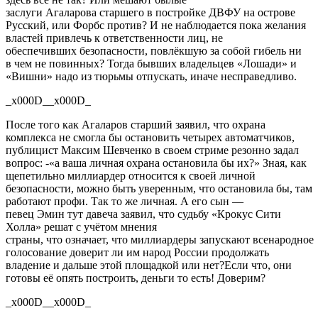
заслуги
Агаларова
старшего в постройке ДВФУ на острове
Русский, или Форбс против? И не наблюдается пока желания
властей привлечь к ответственности лиц, не
обеспечивших
безопасности
, повлёкшую за собой гибель ни
в
чем
не повинных? Тогда бывших владельцев «Лошади» и
«Вишни» надо из тюрьмы отпускать, иначе несправедливо.
_x000D__x000D_
После того как
Агаларов старший заявил, что охрана
комплекса не смогла бы остановить
четырех
автоматчиков,
публицист Максим Шевченко в
своем
стриме резонно задал
вопрос:
-
«а ваша личная охрана остановила бы их?» Зная, как
щепетильно миллиардер относится к своей личной
безопасности, можно быть уверенным, что остановила бы, там
работают профи. Так
то же
личная. А его
сын —
певец
Эмин
тут
давеча заявил,
что
судьбу «Крокус
Сити
Холла
» решат с учётом мнения
страны,
что
означает,
что
миллиардеры
запускают
всенародное
голосование доверит
ли им народ
России
продолжать
владение и дальше этой
площадкой
или нет
?
Если что, они
готовы
её
опять построить, деньги то есть! Доверим?
_x000D__x000D_