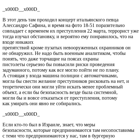
_x000D__x000D_
В этот день там проходил концерт итальянского певца
Алессандро Сафина, и время на фото
18-51
поразительно
совпадает
с
временем
их
преступления
22
марта
,
террорист
уже
тогда изучал обстановку, и
вероятно
ему
понравилось, что на
входе никаких
препятствий
кроме
пузатых
невооруженных
охранников он
не обнаружил. Не надо быть военным аналитиком, чтобы
понять, что даже торчащие на поясах охраны
пистолеты
серьезно
бы повысили риски проведения
задуманного,
потому как
все
могло пойти не по плану.
А
стоящая
у входа машина полиции с автоматчиками,
могла
бы
свести желание преступников рисковать на нет, и
теоретически они могли уйти искать менее проблемный
объект, а если
бы
безопасность везде была системной,
могли
бы
и вовсе отказаться от преступления,
потому
как
умирать они явно не собирались.
_x000D__x000D_
Если кто-то был в Израиле, знает,
что
меры
безопасности,
которые
предпринимаются
там несопоставимы
с
теми
что
предпринимаются у нас, там в бургерную