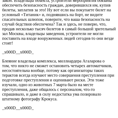
закон. Владельцы объекта, устроители мероприятия обязаны
обеспечить безопасность граждан, доверившихся им, купив
билеты, заплатив за это! Ну вот если вы покупаете билет на
условный «Титаник»
и, поднявшись на борт, не
видите
спасательных шлюпок, поверите, что ваша безопасность на
случай бедствия обеспечена? Так и здесь, не поверю, что,
продав несколько тысяч билетов в самый большой зрительный
зал Москвы, владельцы заведения, устроители
не могли
поставить на входе
вооруженных
людей
сегодня-то
они везде
стоят
!
_x000D__x000D_
Блеяние владельца комплекса, миллиардера
Агаларова
о
том,
что никто
не сможет остановить
четырех
автоматчиков,
несостоятельна
вообще, потому как организаторы таких
терактов всегда изучают
место совершения преступления при
подготовке преступления
и оценивают риски. Эти тоже
изучали, одно из животных 7 марта было на месте
преступления, даже общалось с персоналом, что-то
спрашивало, и даже в силу недостатка ума позировало
штатному фотографу Крокуса.
_x000D__x000D_