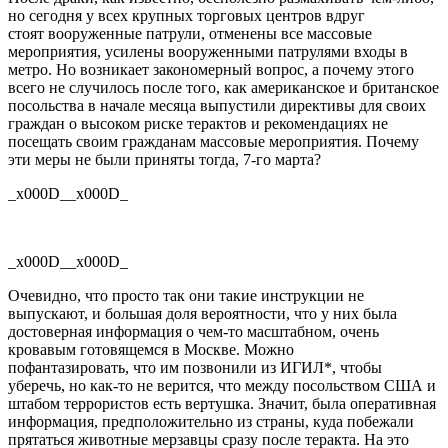
но сегодня у всех крупных торговых центров вдруг
стоят
вооруженные
патрули, отменены все массовые
мероприятия, усилены
вооруженными
патрулями входы в
метро. Но возникает закономерный вопрос, а почему этого
всего не случилось после того, как американское и британское
посольства в начале месяца выпустили директивы для своих
граждан о высоком риске терактов и рекомендациях не
посещать своим гражданам массовые мероприятия. Почему
эти меры не были приняты тогда,
7-го
марта
?
_x000D__x000D_
_x000D__x000D_
Очевидно,
что
просто так
они такие инструкции не
выпускают, и
большая доля
вероятности,
что
у них была
достоверная информация о
чем-то
масштабном, очень
кровавым готовящемся в Москве. Можно
пофантазировать,
что
им позвонили из ИГИЛ*, чтобы
уберечь, но как-то не верится,
что
между посольством США и
штабом террористов есть вертушка.
Значит,
была оперативная
информация, предположительно из страны, куда побежали
прятаться животные мерзавцы сразу после теракта. На это