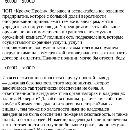
_x000D__x000D_
ЧОП «Крокус Профи», большое и респектабельное охранное
предприятие, которое с большой долей вероятности
опосредованно принадлежит тем же владельцам, хотя в
учредителях и другие люди. У предприятия есть табельное
оружие, но оно в момент атаки хранилось почему-то в
оружейной комнате
.
У полиции есть подразделения, которые
осуществляют охранные услуги, услуги
сопровождения
вооруженными
автоматическим оружием
сотрудниками на коммерческой основе
,
надо только заключить
договор и оплатить
.
Наличие полиции могло бы отвести беду.
_x000D__x000D_
Из всего сказанного просится наружу простой вывод
—
должная безопасность этого мероприятия,
которое
закончилось
так трагически обеспечена не была. А
ответственность всегда лежит на организаторах и владельцах
здания. Не верите? Давайте вспомним трагические события в
клубе «Хромая лошадь», или торговом центре «Зимняя
вишня», там также по халатности именно владельцев
заведения
не была обеспечена пожарная безопасность, и также
погибли
сотни людей. И именно владельцы были привлечены
к ответственности и получили большие сроки, так почему же
здесь
все
не так? Или мешают былые