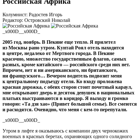
Российская Африка
Колумнист: Радостев Игорь
Редактор: Островский Николай
_x000D__x000D_
2005 год, ноябрь. В Пекине еще тепло. Я прилетел
из Москвы рано утром. Кунтай Роял отель находится
в центре, недалеко от Мертвого города. В Пекине
красочно, множество государственным флагов, самых
разных, кроме китайского — российского среди них нет.
Впрочем, нет и ни американского, ни британского,
ни французского… Вечером водитель подвозит меня
к центральному подъезду отеля. Ко входу проложена
красная дорожка, с обеих сторон стоит почетный караул,
мне открывают дверь и десяток девушек в национальных
платьях выстраиваются в коридор. Я выходу и громко
говорю: «Та дзя хао» (Привет большой семье). Все смеются
и расходятся. Очевидно, что меня с
кем-то
перепутали.
_x000D__x000D_
Утром в лифте я оказываюсь с компании двух чернокожих
военных в красных беретах, охраняющих одного солидного