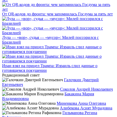
От QR-кодов до фронта: чем запомнилась Госдума за пять лет
Лула — «вор», судья — «мусор»: Милей поссорился с
Бразилией
Иран взял на прицел Трампа: Израиль слил данные о
готовящемся покушении
Редакционный совет
Галочкин Дмитрий
Евгеньевич
Соколов Андрей Николаевич
Бакакина Мария
Владимировна
Миненкова Анна Олеговна
Алибекова Асият Мурадовна
Гильманова Регина