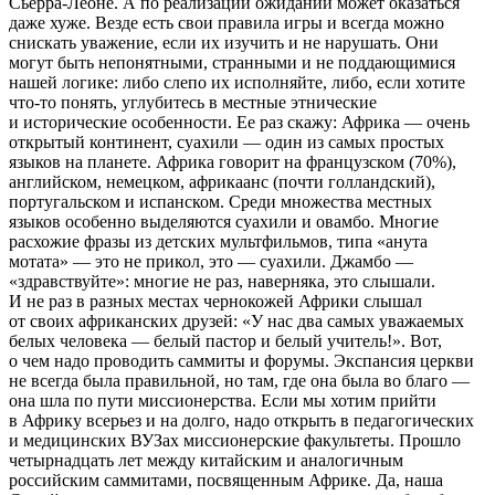
Сьерра-Леоне
. А по реализации ожиданий может оказаться
даже хуже. Везде есть свои правила игры и всегда можно
снискать уважение, если их изучить и не нарушать. Они
могут быть непонятными, странными и не поддающимися
нашей логике: либо слепо их исполняйте, либо, если хотите
что-то
понять, углубитесь в местные этнические
и исторические особенности. Ее раз скажу: Африка — очень
открытый континент, суахили — один из самых простых
языков на планете. Африка говорит на французском (70%),
английском, немецком, африкаанс (почти голландский),
португальском и испанском. Среди множества местных
языков особенно выделяются суахили и овамбо. Многие
расхожие фразы из детских мультфильмов, типа «анута
мотата» — это не прикол, это — суахили. Джамбо —
«здравствуйте»: многие не раз, наверняка, это слышали.
И не раз в разных местах чернокожей Африки слышал
от своих африканских друзей: «У нас два самых уважаемых
белых человека — белый пастор и белый учитель!». Вот,
о чем надо проводить саммиты и форумы. Экспансия церкви
не всегда была правильной, но там, где она была во благо —
она шла по пути миссионерства. Если мы хотим прийти
в Африку всерьез и на долго, надо открыть в педагогических
и медицинских ВУЗах миссионерские факультеты. Прошло
четырнадцать лет между китайским и аналогичным
российским саммитами, посвященным Африке. Да, наша