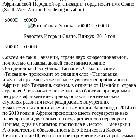
Африканской Народной организации, горда носит имя Свапо
(
South-West
African People organization).
_x000D__x000D_
_x000D__x000D_
Радостев Игорь и Свапо, Винхук, 2015 год
_x000D__x000D_
Совсем не так в Танзании, стране двух конфессиональной,
полностью оправдывающей свое наименование
Объединенная Республика Танзания. Само название
«Танзания» происходит от слияния слов «Танганьика»
и «Занзибар». Здесь уже больше чувствуется проблемность
Африки, ибо Танзания, скажем, в отличие от Намибии, страна
аграрная. Часто можно встретить, что богатые природными
ресурсам африканские страны, остаются на невысоких
ступенях развития
из-за
раздираемых внутренних
межплеменных противоречий и амбиций. За период с
2014-го
по 2018 годы в Африке произошло шесть государственных
переворотов и две попытки государственного переворота.
Причем, одна из попыток произошла в Лесото — монархии.
А открытость и образованность Его Величества Короля
Летосо Летсие III, его истинное стремление жить проблемами