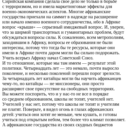
Сирийская компания сделала свое дело не только в борьбе
с терроризмом, но и имела маркетинговые эффекты для
военно-экономических
аспектов. Многие африканские
государства приехали на саммит в надежде на расширение
или начало именно военного сотрудничества, ибо в Африке
вопрос «крыши» — серьезный имиджевый вопрос. И, уверен,
что за ширмой транспортных и гуманитарных проблем, будут
обсуждаться вопросы силы. К сожалению, всем метрополиям,
заходившим в Африку, вопросы ее образования не были
интересны, потому что тогда бы те ресурсы, которые они
имели в Африке почти даром могли бы сильно подорожать.
Учить всерьез Африку начал Советский Союз.
И то отношение, которые мы там имеем — результат этой
политики. Четырнадцать лет — это немало, почти выросло
поколение, и несколько поколений перешли порог зрелости.
За четырнадцать лет китайцы могли бы научить африканцев
чему-то
, но китайцы — не миссионеры, они просто
расширяют свое присутствие на свободных территориях.
Вы можете поспорить, что и у
нас-то
не все в порядке
со среднем образованием, школы не топят, учителей нет.
Учителей у нас нет, потому что школы не топят и учителям
не платят. Поверьте, я видел огонь в глазах африканских
детей: учиться они хотят не меньше, чем кушать, и готовы
учиться под открытым небом, тем более что климат позволяет.
А африканские государства из своих скудных бюджетов