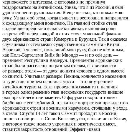
чернокожего в штатском, с которым я не преминул
поздороваться на английском. Узнав, что я из России, я был
удостоен чести рукопожатия. Я еще не знал, кто пожал мою
руку. Узнал я об этом, когда вышел из ресторана и направился
к ожидающему меня водителю. На главной стойке отеля
сидели две представительные китаянки, выполняя роли
секретарей, перед каждой их них стоял маленький флажок
двух африканских стран: Камеруна и Бурунди. Так я оказался
случайным гостем межгосударственного саммита «Китай —
Африка», а человек, пожавший мою руку, был не кем иным,
как
Поль-Бартелеми
Бийя би Мвондо — и по сей день —
президент Республики Камерун. Президенты африканских
стран были расселены по разным отелям, в зависимости
от размера отеля — от двух, до пяти человек в одном вместе
со свитой. Учитывая размеры Пекина, количество населения
и туристов, причем основная масса — это внутренние
китайские туристы, факт проведения саммита и наличия
в городе одновременно глав нескольких государств внешне
был практически не заметен. О форуме говорили только
билборды с его эмблемой, плакаты с портретами президентов
африканских стран и военными караулами, стоящими у входа
в отели. Спустя 14 лет такой Саммит проходит в России,
но не в столице — в Сочи. Во главу угла, в отличие от Китая,
в котором также немало укромных и экзотических мест,
ставится закрытость отношений. Эффект «квази