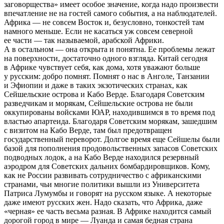
заговорщества» имеет особое значение, когда надо произвести
впечатление не на гостей самого события, а на наблюдателей.
Африка — не совсем Восток и, безусловно, тонкостей там
намного меньше. Если не касаться уж совсем северной
ее части — так называемой, арабской Африки.
А в остальном — она открыта и понятна. Ее проблемы лежат
на поверхности, достаточно одного взгляда. Китай сегодня
в Африке чувствует себя, как дома, хотя уважают больше
у русским: добро помнят. Помнят о нас в Анголе, Танзании
и Эфиопии и даже в таких экзотических странах, как
Сейшельские острова и Кабо Верде. Благодаря Советским
разведчикам и морякам, Сейшельские острова не были
оккупированы войсками ЮАР, находившимся в то время под
властью апартеида. Благодаря Советским морякам, зашедшим
с визитом на Кабо Верде, там был предотвращен
государственный переворот. Долгое время еще Сейшелы были
базой для пополнения продовольственных запасов Советских
подводных лодок, а на Кабо Верде находился резервный
аэродром для Советских дальних бомбардировщиков. Кому,
как не России развивать сотрудничество с африканскими
странами, чьи многие политики вышли из Университета
Патриса Лумумбы и говорят на русском языке. А некоторые
даже имеют русских жен. Надо сказать, что Африка, даже
«черная» ее часть весьма разная. В Африке находится самый
дорогой город в мире — Луанда и самая бедная страна