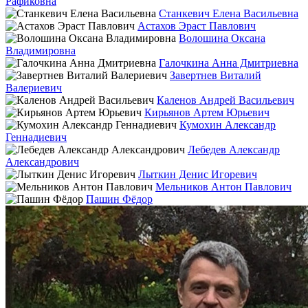
Рафиковна
Станкевич Елена Васильевна
Астахов Эраст Павлович
Волошина Оксана
Владимировна
Галочкина Анна Дмитриевна
Завертнев Виталий
Валериевич
Каленов Андрей Васильевич
Кирьянов Артем Юрьевич
Кумохин Александр
Геннадиевич
Лебедев Александр
Александрович
Лыткин Денис Игоревич
Мельников Антон Павлович
Пашин Фёдор