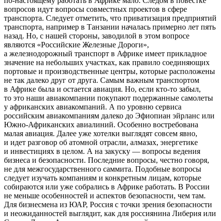
по-настоящему
работать в Африке мало. Следом в повестке
вопросов идут вопросы совместных проектов в сфере
транспорта. Следует отметить, что приватизация предприятий
транспорта, например в Танзании началась примерно лет пять
назад. Но, с нашей стороны, заводилой в этом вопросе
являются «Российские Железные Дороги»,
а железнодорожный транспорт в Африке имеет прикладное
значение на небольших участках, как правило соединяющих
портовые и производственные центры, которые расположены
не так далеко друг от друга. Самым важным транспортом
в Африке была и остается авиация. Но, если
кто-то
забыл,
то это наши авиакомпании покупают подержанные самолеты
у африканских авиакомпаний. А по уровню сервиса
российским авиакомпаниям далеко до Эфиопиан эйрланс или
Южно-Африканских
авиалиний. Особенно востребована
малая авиация. Далее уже хотелки выглядят совсем явно,
и идет разговор об атомной отрасли, алмазах, энергетике
и инвестициях в целом. А на закуску — вопросы ведения
бизнеса и безопасности. Последние вопросы, честно говоря,
не для межгосударственного саммита. Подобные вопросы
следует изучать компаниям и конкретным лицам, которые
собираются или уже собрались в Африке работать. В России
не меньше особенностей и аспектов безопасности, чем там.
Для бизнесмена из ЮАР, Россия с точки зрения безопасности
и неожиданностей выглядит, как для россиянина Либерия или