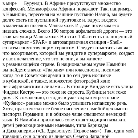
в мире — Бурунди. В Африке присутствуют множество
конфессий. Метаморфозы Африки поражают. Так, например,
в Намибии, пересекая на машине пустыню Намиб, вы будете
долго ехать по пустынной грунтовке и, вдруг, въедете
в маленький поселок Мальтахохе. И даже поселком его
назвать сложно. Всего 150 метров асфальтовой дороги — это
главная улица Мальтахохе. На этих
150-ти
есть полноценный
супермаркет «SPAR» и автозаправочная станция «Shell»
со всем сопутствующим сервисом. Следует отметить так же,
что ассортимент, который вы увидите в супермаркете, создаст
у вас впечатление, что это не они, а вы живете
в развивающейся стране. В национальном музее Намибии
вы найдете значки «Гвардия» или классности, носимые
когда-то
в Советской армии и по сей день носимые
в кубинской, а также, множество фотографий явно
не с африканскими лицами… В столице Виндхуке есть улица
Фиделя Кастро — это тоже не спроста. Кубинцы там тоже
дома. К сожалению, сегодня в уже закрытом ресторане
«Кубанос» раньше можно было услышать испанскую речь.
Хотя, практически все белое население намибийцев имеют
паспорта Германии, и в обиходе чаще слышится немецкий
язык. В Намибии прижилась советская традиция называть
детей революционными именами, типа Барикады
и Даздрапермы («Да Здравствует Первое мая»). Так, один мой
товарищ, сын одного из лидеров
Северо-Западной