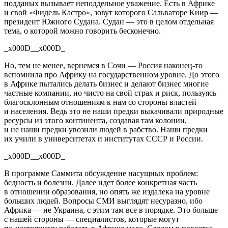
подданых вызывает неподдельное уважение. Есть в Африке
и свой «Фидель Кастро», зовут которого Сальваторе Киир —
президент Южного Судана. Судан — это в целом отдельная
тема, о которой можно говорить бесконечно.
_x000D__x000D_
Но, тем не менее, вернемся в Сочи — Россия
наконец-то
вспомнила про Африку на государственном уровне. До этого
в Африке пытались делать бизнес и делают бизнес многие
частные компании, но чисто на свой страх и риск, пользуясь
благосклонным отношениям к нам со стороны властей
и населения. Ведь это не наши предки выкачивали природные
ресурсы из этого континента, создавая там колонии,
и не наши предки увозили людей в рабство. Наши предки
их учили в университетах и институтах СССР и России.
_x000D__x000D_
В программе Саммита обсуждение насущных проблем:
бедность и болезни. Далее идет более конкретная часть
в отношении образования, но опять же издалека на уровне
больших людей. Вопросы СМИ выглядят несуразно, ибо
Африка — не Украина, с этим там все в порядке. Это больше
с нашей стороны — специалистов, которые могут