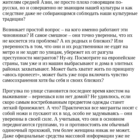
жителям средней Азии, не просто плохо говорящим по-
русски, но и совершенно не знающим нашей культуры и как
следствие даже не собирающимся соблюдать наши культурные
традиции?
Возникает простой вопрос – на кого именно работают эти
чиновники? И самое смешное – они точно уверенны, что их
не коснется эта проблема? А их родных и близких? Или
уверенность в том, что они и их родственники не ездят на
метро и не ходят по улицам, убережет их от разгула
преступности мигрантов? Ну-ну. Посмотрите на европейские
страны, там уже и из машин выбрасывают и дома в элитных
районах захватывают. Может быть хватит жить по принципу
«авось пронесет», может быть уже пора включить чувство
самосохранения хотя бы себя и своих близких?
Прогулка по улице становится последнее время квестом на
выживание – вернешься или нет домой? Не удивлюсь, если
скоро самым востребованным предметом одежды станет
легкий бронежилет. А что? Практически все мигранты носят с
собой ножи и пускают их в ход, особо не задумываясь – они
уверенны в своей силе. А учитывая, что они в основном
передвигаются группами, то и противостоять им обычный
одиночный прохожий, тем более женщина никак не может.
Даже официальные средства массовой информации уже не