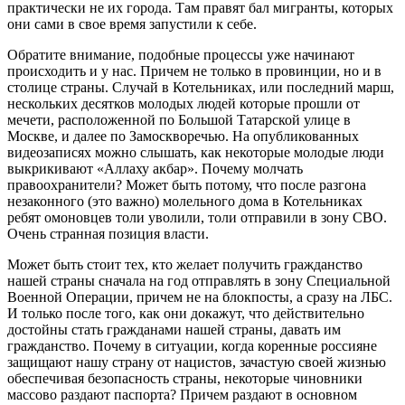
практически не их города. Там правят бал мигранты, которых
они сами в свое время запустили к себе.
Обратите внимание, подобные процессы уже начинают
происходить и у нас. Причем не только в провинции, но и в
столице страны. Случай в Котельниках, или последний марш,
нескольких десятков молодых людей которые прошли от
мечети, расположенной по Большой Татарской улице в
Москве, и далее по Замоскворечью. На опубликованных
видеозаписях можно слышать, как некоторые молодые люди
выкрикивают «Аллаху акбар». Почему молчать
правоохранители? Может быть потому, что после разгона
незаконного (это важно) молельного дома в Котельниках
ребят омоновцев толи уволили, толи отправили в зону СВО.
Очень странная позиция власти.
Может быть стоит тех, кто желает получить гражданство
нашей страны сначала на год отправлять в зону Специальной
Военной Операции, причем не на блокпосты, а сразу на ЛБС.
И только после того, как они докажут, что действительно
достойны стать гражданами нашей страны, давать им
гражданство. Почему в ситуации, когда коренные россияне
защищают нашу страну от нацистов, зачастую своей жизнью
обеспечивая безопасность страны, некоторые чиновники
массово раздают паспорта? Причем раздают в основном