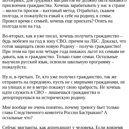
Во-первых, для трудовых мигрантов не должно быть никакого
присвоения гражданства. Хочешь зарабатывать у нас в стране
– милости просим – вахтовый метод. Отработал, скажем
полгода, и пожалуйста езжай к себе на родину, к семье.
Провел время с семьей, хочешь еще приехать? Опять на
полгода или на год.
Во-вторых, как я уже писал, хочешь получить гражданство –
будь любезен на год в зону СВО, причем на ЛБС. Доказал, что
готов защищать свою новую Родину – получи гражданство!
При этом на три или четыре года никаких льгот их семьям не
давать, как и гражданство. Только главе семьи. Остальные
выучили русский язык, освоили школьную программу –
пожалуйста.
Ну и, в-третьих. Те, кто уже получил гражданство, так же
отправить на передовую, пусть не с мирными гражданами, не
на улицах и не в метро покажут свою храбрость. Не хочешь
идти служить в СВО – лишаешься гражданства и
депортируешься на историческую родину.
Мне вообще не очень понятно, почему тревогу бьет только
глава Следственного комитета России Бастрыкин? А
остальные что?
Сейчас мигранты, как аппендицит у человека. Если вовремя