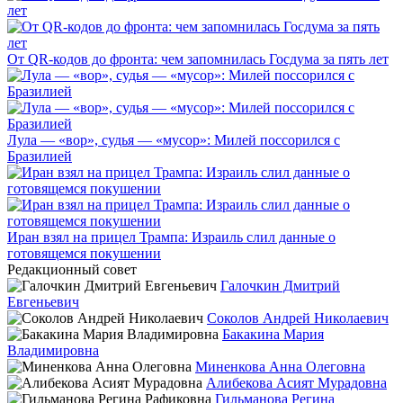
От QR-кодов до фронта: чем запомнилась Госдума за пять лет
Лула — «вор», судья — «мусор»: Милей поссорился с
Бразилией
Иран взял на прицел Трампа: Израиль слил данные о
готовящемся покушении
Редакционный совет
Галочкин Дмитрий
Евгеньевич
Соколов Андрей Николаевич
Бакакина Мария
Владимировна
Миненкова Анна Олеговна
Алибекова Асият Мурадовна
Гильманова Регина