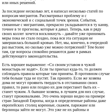
или иных решений.
За последние несколько лет, я написал несколько статей по
вопросам мигрантов. Рассматривал проблему и с
экономической и с социальной точек зрения. События,
связанные с мигрантами, прекрасно укладываются в ту канву,
точнее в те прогнозы, которые я давал. Теперь, как и ряду
своих коллег хочется воскликнуть – давайте уже принимать
меры пока не стало поздно, пока вся эта ситуация не
завершилась большой кровью. Нет, мы, конечно, в очередной
раз выстоим, но сколько уже можно потрясений? Тем более
там, где вопросы спокойно решаются даже в рамках
действующего законодательства.
Есть хорошее выражение: «Со своим уставом в чужой
монастырь не ходят». Если ты приехал куда-то, то должен
соблюдать правила которые там приняты. В противном случае
тебя больше туда не пустят. Так принято. Если же хозяева
дома не могут проявить твердость в отстаивании своих
правил, то рано или поздно их дом перестанет быть их –
станет чужим. А бывшие хозяева, в лучшем для них случае,
станут приживалками. Это очень хорошо видно на примере
стран Западной Европы, когда в определенные районы даже
европейских столиц коренные, скажем, парижане или
берлинцы зайти не могут. Это уже не их районы и