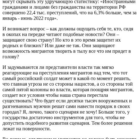
могут скрывать эту удручающую статистику: «Иностранными
гражданами и лицами без гражданства на территории РФ
совершено 22,4 тыс. преступлений, что на 6,3% больше, чем за
январь - июнь 2022 года».
И возникает вопрос – как должны ощущать себя те, кто, сидя
в окопах на передке читают подобные новости? Они –
защищают свою страну! Но кто в это время защитит их
родных и близких? Или даже не так. Они защищают
возможность мигрантов творить в тылу все что им придет в
голову?
И задумываются ли представители власти так мягко
реагирующие на преступления мигрантов над тем, что тот
самый российский солдат может в какой-то момент решить,
что главная угроза не со стороны нацистов, а со стороны той
самой пятой колонны во власти, которая поощряя мигрантов,
создает все условия чтобы наша страна перестала
существовать? Что будет если десятки тысяч вооруженных и
разгневанных мужчин решат сами навести порядок в своих
городах? Я, лично, такого сценария не хочу! Больше того, у
государства достаточно инструментов для того, чтобы не
допустить подобного развития сценария. Тем более решения
лежат на поверхности.