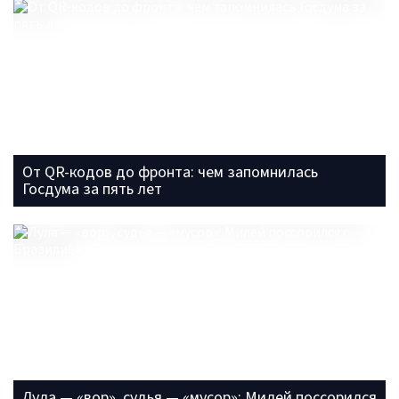
От QR-кодов до фронта: чем запомнилась
Госдума за пять лет
Лула — «вор», судья — «мусор»: Милей поссорился