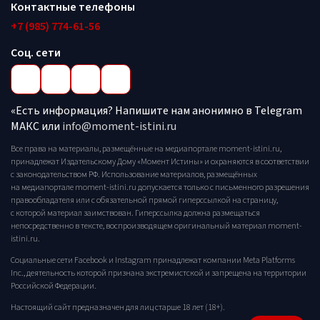
Контактные телефоны
+7 (985) 774-61-56
Соц. сети
«Есть информация? Напишите нам анонимно в Telegram
МАКС или
info@moment-istini.ru
Все права на материалы, размещённые на медиапортале moment-istini.ru,
принадлежат Издательскому Дому «Момент Истины» и охраняются в соответствии
с законодательством РФ. Использование материалов, размещённых
на медиапортале moment-istini.ru допускается только с письменного разрешения
правообладателя или с обязательной прямой гиперссылкой на страницу,
с которой материал заимствован. Гиперссылка должна размещаться
непосредственно в тексте, воспроизводящем оригинальный материал moment-
istini.ru.
Социальные сети Facebook и Instagram принадлежат компании Meta Platforms
Inc., деятельность которой признана экстремистской и запрещена на территории
Российской Федерации.
Настоящий сайт предназначен для лиц старше 18 лет (18+).