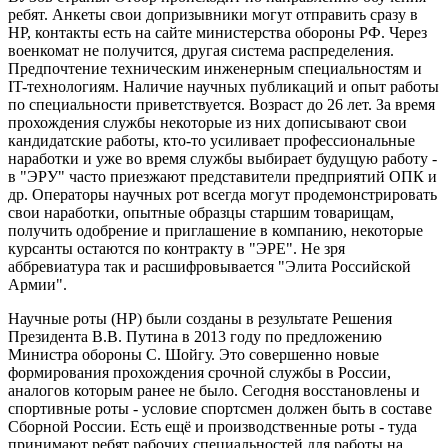
ребят. Анкеты свои допризывники могут отправить сразу в
НР, контакты есть на сайте министерства обороны РФ. Через
военкомат не получится, другая система распределения.
Предпочтение техническим инженерным специальностям и
IT-технологиям. Наличие научных публикаций и опыт работы
по специальности приветствуется. Возраст до 26 лет. За время
прохождения службы некоторые из них дописывают свои
кандидатские работы, кто-то усиливает профессиональные
наработки и уже во время службы выбирает будущую работу -
в "ЭРУ" часто приезжают представители предприятий ОПК и
др. Операторы научных рот всегда могут продемонстрировать
свои наработки, опытные образцы старшим товарищам,
получить одобрение и приглашение в компанию, некоторые
курсанты остаются по контракту в "ЭРЕ". Не зря
аббревиатура так и расшифровывается "Элита Российской
Армии".
Научные роты (НР) были созданы в результате Решения
Президента В.В. Путина в 2013 году по предложению
Министра обороны С. Шойгу. Это совершенно новые
формирования прохождения срочной службы в России,
аналогов которым ранее не было. Сегодня восстановлены и
спортивные роты - условие спортсмен должен быть в составе
Сборной России. Есть ещё и производственные роты - туда
принимают ребят рабочих специальностей для работы на