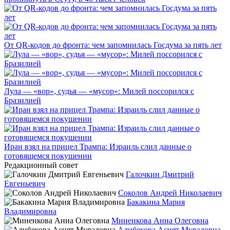
От QR-кодов до фронта: чем запомнилась Госдума за пять лет
Лула — «вор», судья — «мусор»: Милей поссорился с
Бразилией
Иран взял на прицел Трампа: Израиль слил данные о
готовящемся покушении
Редакционный совет
Галочкин Дмитрий
Евгеньевич
Соколов Андрей Николаевич
Бакакина Мария
Владимировна
Миненкова Анна Олеговна
Алибекова Асият Мурадовна