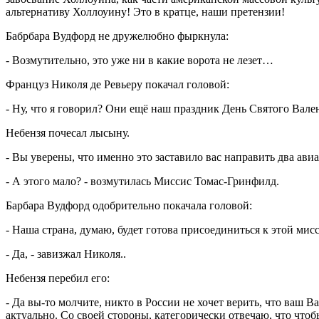
альтернативу Холлоуину! Это в кратце, наши претензии!
Бабрбара Вудфорд не дружелюбно фыркнула:
- Возмутительно, это уже ни в какие ворота не лезет…
Француз Николя де Ревьеру покачал головой:
- Ну, что я говорил? Они ещё наш праздник День Святого Вале
Небензя почесал лысыну.
- Вы уверены, что именно это заставило вас направить два ави
- А этого мало? - возмутилась Миссис Томас-Гринфилд.
Барбара Вудфорд одобрительно покачала головой:
- Наша страна, думаю, будет готова присоединиться к этой мис
- Да, - завизжал Николя..
Небензя перебил его:
- Да вы-то молчите, никто в России не хочет верить, что ваш В
актуально. Со своей стороны, категорически отвечаю, что что