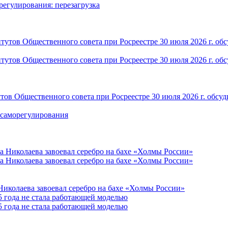
ов Общественного совета при Росреестре 30 июля 2026 г. обсуд
иколаева завоевал серебро на бахе «Холмы России»