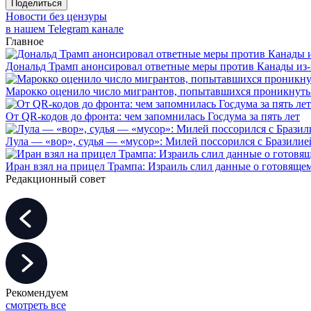
Поделиться
Новости без цензуры
в нашем Telegram канале
Главное
Дональд Трамп анонсировал ответные меры против Канады из-
Марокко оценило число мигрантов, попытавшихся проникнуть в
От QR-кодов до фронта: чем запомнилась Госдума за пять лет
Лула — «вор», судья — «мусор»: Милей поссорился с Бразилие
Иран взял на прицел Трампа: Израиль слил данные о готовящ
Редакционный совет
Рекомендуем
смотреть все