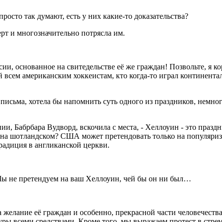
росто так думают, есть у них какие-то доказательства?
рт и многозначительно потрясла им.
сии, основанное на свитедельстве её же граждан! Позвольте, я к
 всем американским хоккеистам, кто когда-то играл континента
е письма, хотела бы напомнить суть одного из праздников, нем
ии, Бабрбара Вудворд, вскочила с места, - Хеллоуин - это празд
т на шотландском? США может претендовать только на популяриз
радиция в англиканской церкви.
? Мы не претендуем на ваш Хеллоуин, чей бы он ни был…
 желание её граждан и особенно, прекрасной части человечества
уры всеми средствами. Кроме того, мы выражаем протест в стре