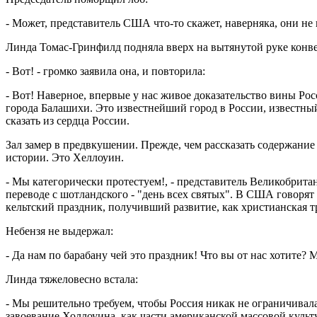
- Может, представитель США что-то скажет, наверняка, они не п
Линда Томас-Гринфилд подняла вверх на вытянутой руке конве
- Вот! - громко заявила она, и повторила:
- Вот! Наверное, впервые у нас живое доказательство вины Рос
города Балашихи. Это известнейший город в России, известный
сказать из сердца России.
Зал замер в предвкушении. Прежде, чем рассказать содержани
истории. Это Хеллоуин.
- Мы категорически протестуем!, - представитель Великобритан
переводе с шотландского - "день всех святых". В США говоря
кельтский праздник, получивший развитие, как христианская т
Небензя не выдержал:
- Да нам по барабану чей это праздник! Что вы от нас хотите
Линда тяжеловесно встала:
- Мы решительно требуем, чтобы Россия никак не ограничивала
завоевание Холлоуина, как части американской массовой культ