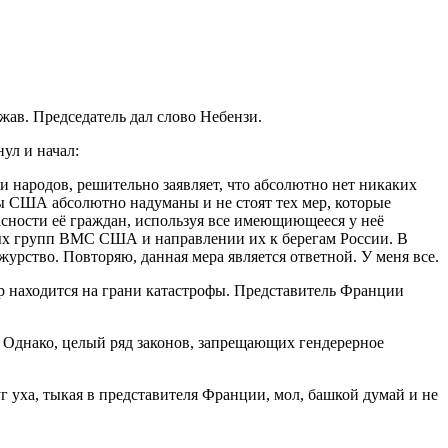
жав. Председатель дал слово Небензи.
ул и начал:
 народов, решительно заявляет, что абсолютно нет никаких
ны США абсолютно надуманы и не стоят тех мер, которые
асности её граждан, используя все имеющиющееся у неё
ных групп ВМС США и направлении их к берегам России. В
рство. Повторяю, данная мера является ответной. У меня все.
ир находится на грани катастрофы. Представитель Франции
. Однако, целый ряд законов, запрещающих гендерерное
уг уха, тыкая в представителя Франции, мол, башкой думай и не