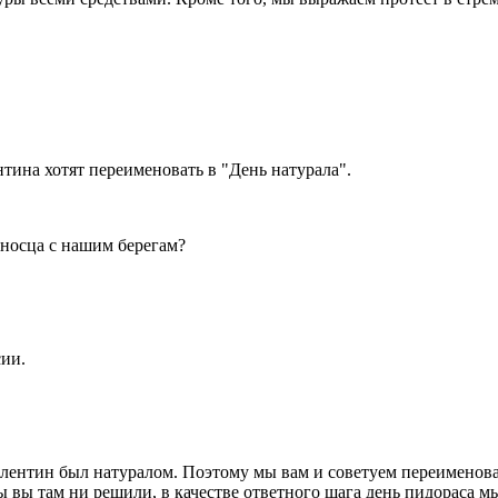
нтина хотят переименовать в "День натурала".
аносца с нашим берегам?
сии.
алентин был натуралом. Поэтому мы вам и советуем переименовать
бы вы там ни решили, в качестве ответного шага день пидораса 