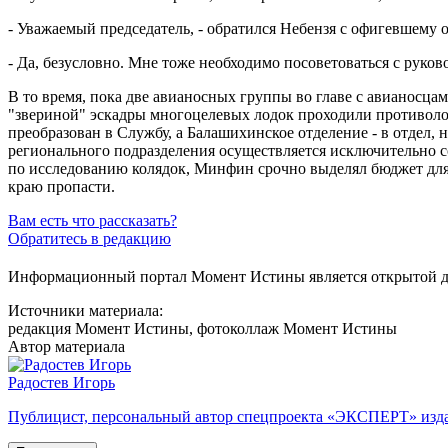
- Уважаемый председатель, - обратился Небензя с офигевшему 
- Да, безусловно. Мне тоже необходимо посоветоваться с руков
В то время, пока две авианосных группы во главе с авианосц
"звериной" эскадры многоцелевых лодок проходили противоло
преобразован в Службу, а Балашихинское отделение - в отдел
регионального подразделения осуществляется исключительно
по исследованию колядок, Минфин срочно выделял бюджет для
краю пропасти.
Вам есть что рассказать?
Обратитесь в редакцию
Информационный портал Момент Истины является открытой ди
Источники материала:
редакция Момент Истины, фотоколлаж Момент Истины
Автор материала
Радостев Игорь
Публицист, персональный автор спецпроекта «ЭКСПЕРТ» изд