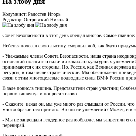
На злобу дня
Колумнист: Радостев Игорь
Редактор: Островский Николай
Совет Безопасности в этот день обещал многое. Самое главное
Небензя почесал свою лысину, сморщил лоб, как будто придумы
- Уважаемые члены Совета Безопасности, наша страна неоднокр
оснований полагать о наличии каких-то культурных ущемлений
принимаются с их стороны. Но, Россия, как Великая держава в
ресурсы, в том числе стратегические. Мы обеспокоены привед
связи с этим многоцелевые подводные силы ВМФ России привед
В зале повисла тишина. Представители стран-участниц Совбеза
нервно кашлянул и попросил слово.
- Скажите, начал он, мы уже много раз слышали от России, чт
многообразие там принято. Это ли не ущемлений? Может, и в э
- Мы не запрещали гендерное разнообразие, мы запретили его п
перевирай.
Председатель поморщил лоб: