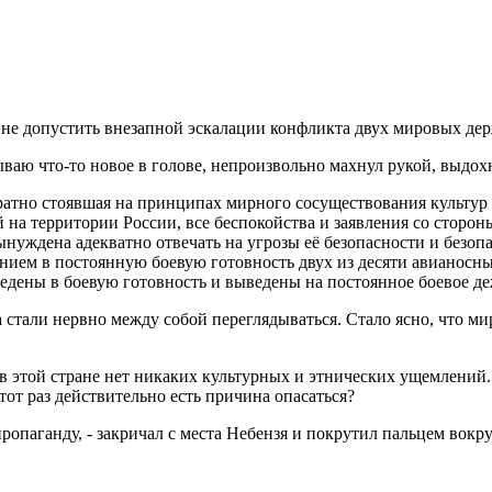
: не допустить внезапной эскалации конфликта двух мировых дер
ваю что-то новое в голове, непроизвольно махнул рукой, выдохн
атно стоявшая на принципах мирного сосуществования культур и
 на территории России, все беспокойства и заявления со сторо
ынуждена адекватно отвечать на угрозы её безопасности и безоп
ением в постоянную боевую готовность двух из десяти авианос
ены в боевую готовность и выведены на постоянное боевое дежу
 стали нервно между собой переглядываться. Стало ясно, что м
о в этой стране нет никаких культурных и этнических ущемлений
тот раз действительно есть причина опасаться?
ропаганду, - закричал с места Небензя и покрутил пальцем вокр