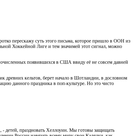
оротко перескажу суть этого письма, которое пришло в ООН из
льной Хоккейной Лиге и тем значимей этот сигнал, можно
ногочисленных появившихся в США ввиду её не совсем давней
ник древних кельтов, берет начало в Шотландии, в дословном
ацию данного праздника в поп-культуре. Но это чисто
, - детей, праздновать Хеллоуин. Мы готовы защищать
млении России навязать всему миру свои Калядки, как