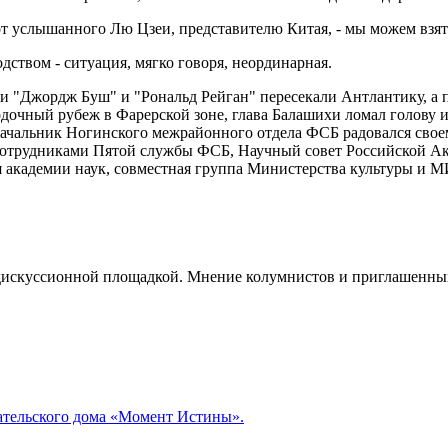
от услышанного Лю Цзеи, представителю Китая, - мы можем взят
одством - ситуация, мягко говоря, неординарная.
ами "Джордж Буш" и "Рональд Рейган" пересекали Антлантику, 
дочный рубеж в Фарерской зоне, глава Балашихи ломал голову
, начальник Ногинского межрайонного отдела ФСБ радовался сво
 сотрудниками Пятой службы ФСБ, Научный совет Российской 
 академии наук, совместная группа Министерства культуры и МИ
скуссионной площадкой. Мнение колумнистов и приглашенных г
ательского дома «Момент Истины».