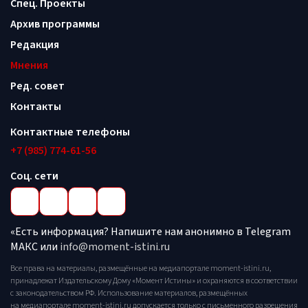
Спец. Проекты
Архив программы
Редакция
Мнения
Ред. совет
Контакты
Контактные телефоны
+7 (985) 774-61-56
Соц. сети
«Есть информация? Напишите нам анонимно в Telegram
МАКС или
info@moment-istini.ru
Все права на материалы, размещённые на медиапортале moment-istini.ru,
принадлежат Издательскому Дому «Момент Истины» и охраняются в соответствии
с законодательством РФ. Использование материалов, размещённых
на медиапортале moment-istini.ru допускается только с письменного разрешения