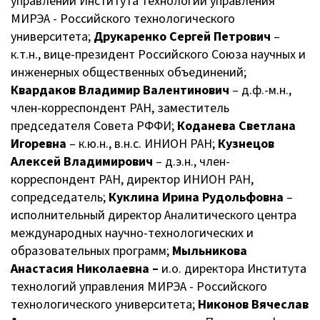
управлении Института технологий управления
МИРЭА - Российского технологического
университета;
Друкаренко Сергей Петрович
–
к.т.н., вице-президент Российского Союза научных и
инженерных общественных объединений;
Квардаков Владимир Валентинович
– д.ф.-м.н.,
член-корреспондент РАН, заместитель
председателя Совета РФФИ;
Коданева Светлана
Игоревна
– к.ю.н., в.н.с. ИНИОН РАН;
Кузнецов
Алексей Владимирович
– д.э.н., член-
корреспондент РАН, директор ИНИОН РАН,
сопредседатель;
Куклина Ирина Рудольфовна
–
исполнительный директор Аналитического центра
международных научно-технологических и
образовательных программ;
Мыльникова
Анастасия Николаевна –
и.о. директора Института
технологий управления МИРЭА - Российского
технологического университета;
Никонов Вячеслав