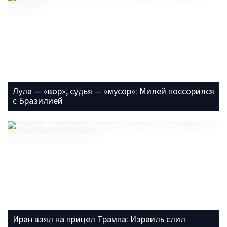
Лула — «вор», судья — «мусор»: Милей поссорился
с Бразилией
Иран взял на прицел Трампа: Израиль слил