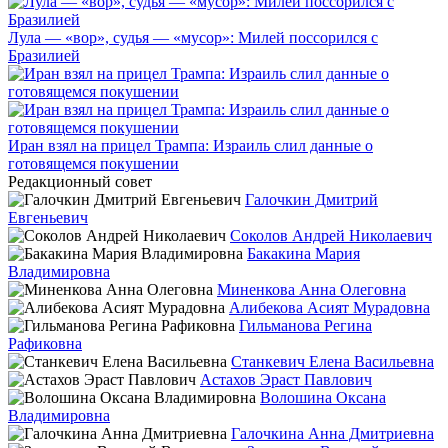
Лула — «вор», судья — «мусор»: Милей поссорился с
Бразилией
Иран взял на прицел Трампа: Израиль слил данные о
готовящемся покушении
Редакционный совет
Галочкин Дмитрий
Евгеньевич
Соколов Андрей Николаевич
Бакакина Мария
Владимировна
Миненкова Анна Олеговна
Алибекова Асият Мурадовна
Гильманова Регина
Рафиковна
Станкевич Елена Васильевна
Астахов Эраст Павлович
Волошина Оксана
Владимировна
Галочкина Анна Дмитриевна