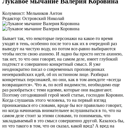
Лукавое мычание Валерия Коровина
Колумнист: Мельников Антон
Редактор: Островский Николай
Бывает так, что некоторые персонажи на какое-то время
уходят в тень, особенно после того как их в очередной раз
выведут на чистую воду, но потом все-равно выбираются
чтобы нести свою ахинею. И ладно бы просто нести ахинею,
так нет, то что они говорят, на самом деле, имеет глубокий
подтекст и совершенно конкретный смысл. Я уже
неоднократно писал о современных проповедниках
неоевразийских идей, об их истинном лице. Разбирал
конкретных персонажей, но они, как в том анекдоте «всегда
возвращаются». Что ж, по всей видимости, необходимо еще
раз разобраться с теми идеями, которые они выдвигают.
Поэтому сегодняшний герой моей статьи, господин Коровин.
Когда слушаешь этого человека, то на первый взгляд
проникаешься его словами, вроде бы все правильно говорит,
но когда начинаешь внимательнее вслушиваться в то, что на
самом деле стоит за этими словами, то понимаешь, что
закладываемый в это смысл совершенно другой. Казалось бы,
ну что такого в том, что он сказал, какой вред? А вред на