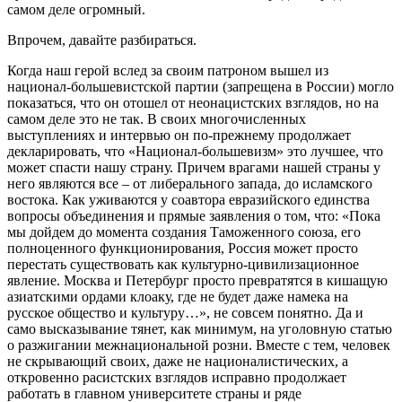
самом деле огромный.
Впрочем, давайте разбираться.
Когда наш герой вслед за своим патроном вышел из
национал-большевистской партии (запрещена в России) могло
показаться, что он отошел от неонацистских взглядов, но на
самом деле это не так. В своих многочисленных
выступлениях и интервью он по-прежнему продолжает
декларировать, что «Национал-большевизм» это лучшее, что
может спасти нашу страну. Причем врагами нашей страны у
него являются все – от либерального запада, до исламского
востока. Как уживаются у соавтора евразийского единства
вопросы объединения и прямые заявления о том, что: «Пока
мы дойдем до момента создания Таможенного союза, его
полноценного функционирования, Россия может просто
перестать существовать как культурно-цивилизационное
явление. Москва и Петербург просто превратятся в кишащую
азиатскими ордами клоаку, где не будет даже намека на
русское общество и культуру…», не совсем понятно. Да и
само высказывание тянет, как минимум, на уголовную статью
о разжигании межнациональной розни. Вместе с тем, человек
не скрывающий своих, даже не националистических, а
откровенно расистских взглядов исправно продолжает
работать в главном университете страны и ряде