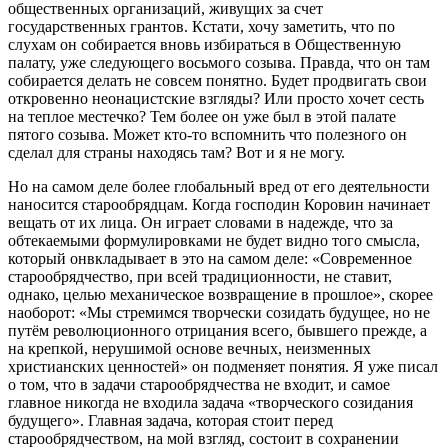
общественных организаций, живущих за счет
государственных грантов. Кстати, хочу заметить, что по
слухам он собирается вновь избираться в Общественную
палату, уже следующего восьмого созыва. Правда, что он там
собирается делать не совсем понятно. Будет продвигать свои
откровенно неонацистские взгляды? Или просто хочет сесть
на теплое местечко? Тем более он уже был в этой палате
пятого созыва. Может кто-то вспомнить что полезного он
сделал для страны находясь там? Вот и я не могу.
Но на самом деле более глобальный вред от его деятельности
наносится старообрядцам. Когда господин Коровин начинает
вещать от их лица. Он играет словами в надежде, что за
обтекаемыми формулировками не будет видно того смысла,
который онвкладывает в это на самом деле: «Современное
старообрядчество, при всей традиционности, не ставит,
однако, целью механическое возвращение в прошлое», скорее
наоборот: «Мы стремимся творчески созидать будущее, но не
путём революционного отрицания всего, бывшего прежде, а
на крепкой, нерушимой основе вечных, неизменных
христианских ценностей» он подменяет понятия. Я уже писал
о том, что в задачи старообрядчества не входит, и самое
главное никогда не входила задача «творческого созидания
будущего». Главная задача, которая стоит перед
старообрядчеством, на мой взгляд, состоит в сохранении