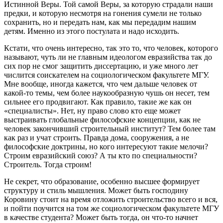
Истинной Веры. Той самой Веры, за которую страдали наши
предки, и которую несмотря на гонения сумели не только
сохранить, но и передать нам, как мы передадим нашим
детям. Именно из этого постулата и надо исходить.
Кстати, что очень интересно, так это то, что человек, которого
называют, чуть ли не главным идеологом евразийства так до
сих пор не смог защитить диссертацию, и уже много лет
числится соискателем на социологическом факультете МГУ.
Мне вообще, иногда кажется, что чем дальше человек от
какой-то темы, чем более наукообразную чушь он несет, тем
сильнее его продвигают. Как правило, такие же как он
«специалисты». Нет, ну право слово кто еще может
выстраивать глобальные философские концепции, как не
человек закончивший строительный институт? Тем более там
как раз и учат строить. Правда дома, сооружения, а не
философские доктрины, но кого интересуют такие мелочи?
Строим евразийский союз? А ты кто по специальности?
Строитель. Тогда строим!
Не секрет, что образование, особенно высшее формирует
структуру и стиль мышления. Может быть господину
Коровину стоит на время отложить строительство всего и вся,
и пойти поучится на том же социологическом факультете МГУ
в качестве студента? Может быть тогда, он что-то начнет