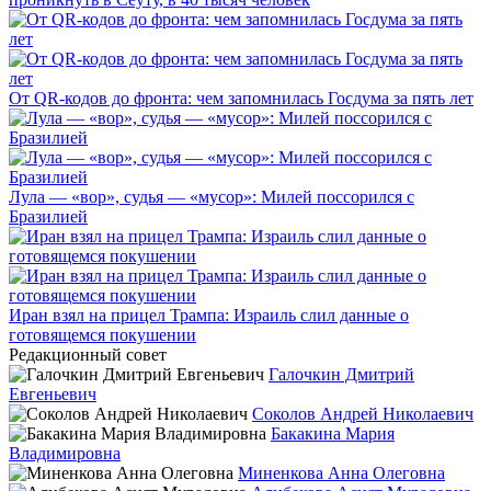
От QR-кодов до фронта: чем запомнилась Госдума за пять лет
Лула — «вор», судья — «мусор»: Милей поссорился с
Бразилией
Иран взял на прицел Трампа: Израиль слил данные о
готовящемся покушении
Редакционный совет
Галочкин Дмитрий
Евгеньевич
Соколов Андрей Николаевич
Бакакина Мария
Владимировна
Миненкова Анна Олеговна