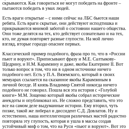
скрываются. Как говориться не могут победить на фронте –
пытаются победить в умах людей.
Есть враги открытые – с ними сейчас на ЛБС бьются наши
ребята. Есть враги скрытые, они действуют исподтишка и
прикрываются мнимой заботой о состоянии нашего общества.
Они тоже делятся на тех, кто действует сознательно и на тех,
кто, не думая повторяет разные глупости. На мой лично
взгляд, вторые гораздо опаснее первых.
Классический пример подобного, фраза про то, что в «России
пьют и воруют». Приписывают фразу и М.Е. Салтыкову-
Щедрину, и Н.М. Карамзину и даже, якобы Екатерине II. Вот
только вопрос в том, что ни в одном источнике ничего
подобного нет. Есть у П.А. Вяземского, который в своих
мемуарах ссылается на сказанное якобы Карамзиным в
личной беседе. И князь Владимир Святой никогда ничего
подобного не говорил. Пошла вся эта история с «Голубой
книги» М.М. Зощенко который якобы собрал исторические
анекдоты и опубликовал их. Не сложно представить, что это
все на самом деле выдуманные истории. Ему вторил, чуть
позже, такой же либерал и диссидент С.Д. Довлатов. Ну и
естественно, наша интеллигенция различных мастей радостно
повторяла эту глупость, которая и ушла в массы создав
устойчивый миф о том, что на Руси «пьют и воруют». Вот это