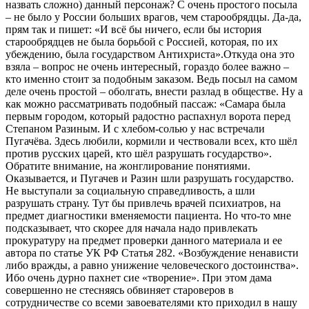
назвать сложно) данный персонаж? С очень простого посыла
– не было у России больших врагов, чем старообрядцы. Да-да,
прям так и пишет: «И всё бы ничего, если бы история
старообрядцев не была борьбой с Россией, которая, по их
убеждению, была государством Антихриста».Откуда она это
взяла – вопрос не очень интересный, гораздо более важно –
кто именно стоит за подобным заказом. Ведь посыл на самом
деле очень простой – оболгать, внести разлад в обществе. Ну а
как можно рассматривать подобный пассаж: «Самара была
первым городом, который радостно распахнул ворота перед
Степаном Разиным. И с хлебом-солью у нас встречали
Пугачёва. Здесь любили, кормили и чествовали всех, кто шёл
против русских царей, кто шёл разрушать государство».
Обратите внимание, на жонглирование понятиями.
Оказывается, и Пугачев и Разин шли разрушать государство.
Не выступали за социальную справедливость, а шли
разрушать страну. Тут бы привлечь врачей психиатров, на
предмет диагностики вменяемости пациента. Но что-то мне
подсказывает, что скорее для начала надо привлекать
прокуратуру на предмет проверки данного материала и ее
автора по статье УК РФ Статья 282. «Возбуждение ненависти
либо вражды, а равно унижение человеческого достоинства».
Ибо очень дурно пахнет сие «творение». При этом дама
совершенно не стесняясь обвиняет староверов в
сотрудничестве со всеми завоевателями кто приходил в нашу