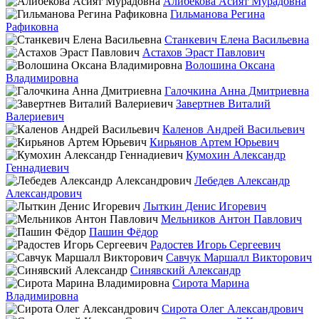
Алибекова Асият Мурадовна
Гильманова Регина
Рафиковна
Станкевич Елена Васильевна
Астахов Эраст Павлович
Волошина Оксана
Владимировна
Галочкина Анна Дмитриевна
Завертнев Виталий
Валериевич
Каленов Андрей Васильевич
Кирьянов Артем Юрьевич
Кумохин Александр
Геннадиевич
Лебедев Александр
Александрович
Лыткин Денис Игоревич
Мельников Антон Павлович
Пашин Фёдор
Радостев Игорь Сергеевич
Савчук Маршалл Викторович
Синявский Александр
Сирота Марина
Владимировна
Сирота Олег Александрович