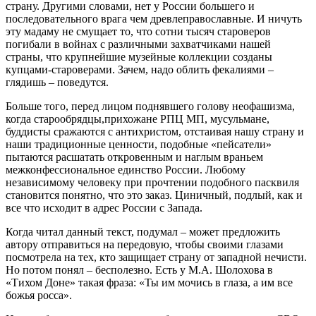
страну. Другими словами, нет у России большего и
последовательного врага чем древлеправославные. И ничуть
эту мадаму не смущает то, что сотни тысяч староверов
погибали в войнах с различными захватчиками нашей
страны, что крупнейшие музейные коллекции созданы
купцами-староверами. Зачем, надо облить фекалиями –
глядишь – поведутся.
Больше того, перед лицом поднявшего голову неофашизма,
когда старообрядцы,прихожане РПЦ МП, мусульмане,
буддисты сражаются с антихристом, отстаивая нашу страну и
наши традиционные ценности, подобные «пейсатели»
пытаются расшатать откровенным и наглым враньем
межконфессиональное единство России. Любому
независимому человеку при прочтении подобного пасквиля
становится понятно, что это заказ. Циничный, подлый, как и
все что исходит в адрес России с Запада.
Когда читал данный текст, подумал – может предложить
автору отправиться на передовую, чтобы своими глазами
посмотрела на тех, кто защищает страну от западной нечисти.
Но потом понял – бесполезно. Есть у М.А. Шолохова в
«Тихом Доне» такая фраза: «Ты им мочись в глаза, а им все
божья росса».