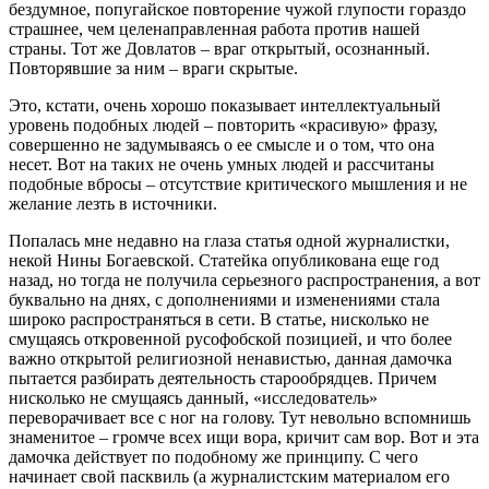
бездумное, попугайское повторение чужой глупости гораздо
страшнее, чем целенаправленная работа против нашей
страны. Тот же Довлатов – враг открытый, осознанный.
Повторявшие за ним – враги скрытые.
Это, кстати, очень хорошо показывает интеллектуальный
уровень подобных людей – повторить «красивую» фразу,
совершенно не задумываясь о ее смысле и о том, что она
несет. Вот на таких не очень умных людей и рассчитаны
подобные вбросы – отсутствие критического мышления и не
желание лезть в источники.
Попалась мне недавно на глаза статья одной журналистки,
некой Нины Богаевской. Статейка опубликована еще год
назад, но тогда не получила серьезного распространения, а вот
буквально на днях, с дополнениями и изменениями стала
широко распространяться в сети. В статье, нисколько не
смущаясь откровенной русофобской позицией, и что более
важно открытой религиозной ненавистью, данная дамочка
пытается разбирать деятельность старообрядцев. Причем
нисколько не смущаясь данный, «исследователь»
переворачивает все с ног на голову. Тут невольно вспомнишь
знаменитое – громче всех ищи вора, кричит сам вор. Вот и эта
дамочка действует по подобному же принципу. С чего
начинает свой пасквиль (а журналистским материалом его