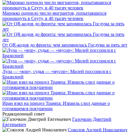
Марокко оценило число мигрантов, попытавшихся
проникнуть в Сеуту, в 40 тысяч человек
От QR-кодов до фронта: чем запомнилась Госдума за пять лет
Лула — «вор», судья — «мусор»: Милей поссорился с
Бразилией
Иран взял на прицел Трампа: Израиль слил данные о
готовящемся покушении
Редакционный совет
Галочкин Дмитрий
Евгеньевич
Соколов Андрей Николаевич