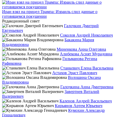
Иран взял на прицел Трампа: Израиль слил данные о
готовящемся покушении
Редакционный совет
Галочкин Дмитрий
Евгеньевич
Соколов Андрей Николаевич
Бакакина Мария
Владимировна
Миненкова Анна Олеговна
Алибекова Асият Мурадовна
Гильманова Регина
Рафиковна
Станкевич Елена Васильевна
Астахов Эраст Павлович
Волошина Оксана
Владимировна
Галочкина Анна Дмитриевна
Завертнев Виталий
Валериевич
Каленов Андрей Васильевич
Кирьянов Артем Юрьевич
Кумохин Александр
Геннадиевич