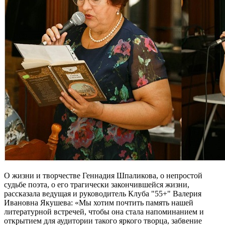
О жизни и творчестве Геннадия Шпаликова, о непростой
судьбе поэта, о его трагически закончившейся жизни,
рассказала ведущая и руководитель Клуба "55+" Валерия
Ивановна Якушева: «Мы хотим почтить память нашей
литературной встречей, чтобы она стала напоминанием и
открытием для аудитории такого яркого творца, забвение