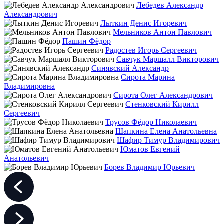
Лебедев Александр
Александрович
Лыткин Денис Игоревич
Мельников Антон Павлович
Пашин Фёдор
Радостев Игорь Сергеевич
Савчук Маршалл Викторович
Синявский Александр
Сирота Марина
Владимировна
Сирота Олег Александрович
Стенковский Кирилл
Сергеевич
Трусов Фёдор Николаевич
Шапкина Елена Анатольевна
Шафир Тимур Владимирович
Юматов Евгений
Анатольевич
Борев Владимир Юрьевич