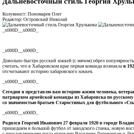
Дальневосточный стиль Георгия Хруль
Колумнист: Пономарев Олег
Редактор: Островский Николай
_x000D__x000D_
_x000D__x000D_
Довольно быстро русский хоккей (с мячом) обрел популярность
считать, что в Хабаровском крае первая команда возникла
в 19
отсчитывают историю хабаровского хоккея.
_x000D__x000D_
Сегодня я представлю вам историю жизни человека, ветера
патриархом армейской команды из Хабаровска по русскому 
со значимостью братьев Старостиных для футбольного «Сп
_x000D__x000D_
Родился Георгий Иванович 27 февраля 1920 в городе Владив
пришедшем в большой футбол от заводского станка, новую вос
с прославленными тогда игроками Василием Дорониным и Дмитр