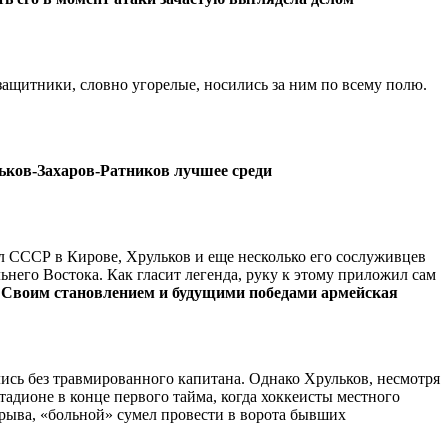
защитники, словно угорелые, носились за ним по всему полю.
ьков-Захаров-Ратников
лучшее среди
ил СССР в Кирове, Хрульков и еще несколько его сослуживцев
него Востока. Как гласит легенда, руку к этому приложил сам
.
Своим становлением и будущими победами армейская
ись без травмированного капитана. Однако Хрульков, несмотря
тадионе в конце первого тайма, когда хоккеисты местного
рерыва, «больной» сумел провести в ворота бывших