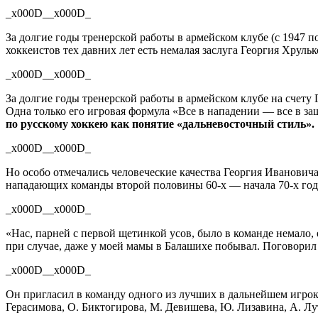
_x000D__x000D_
За долгие годы тренерской работы в армейском клубе (с 1947
хоккеистов тех давних лет есть немалая заслуга Георгия Хруль
_x000D__x000D_
За долгие годы тренерской работы в армейском клубе на счет
Одна только его игровая формула «Все в нападении — все в з
по русскому хоккею как понятие «дальневосточный стиль».
_x000D__x000D_
Но особо отмечались человеческие качества Георгия Иванович
нападающих команды второй половины
60-х
— начала
70-х
год
_x000D__x000D_
«Нас, парней с первой щетинкой усов, было в команде немало,
при случае, даже у моей мамы в Балашихе побывал. Поговорил с
_x000D__x000D_
Он пригласил в команду одного из лучших в дальнейшем игрок
Герасимова, О. Биктогирова, М. Девишева, Ю. Лизавина, А. Лут