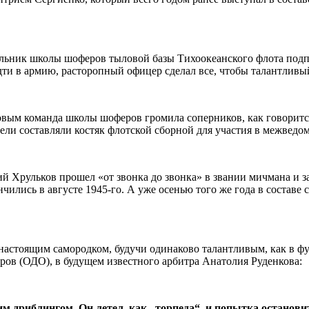
чальник школы шоферов тыловой базы Тихоокеанского флота по
ти в армию, расторопный офицер сделал все, чтобы талантливый
овым команда школы шоферов громила соперников, как говорится,
тели составляли костяк флотской сборной для участия в межведо
ий Хрульков прошел «от звонка до звонка» в звании мичмана и 
нчились в августе
1945-го
. А уже осенью того же года в составе
настоящим самородком, будучи одинаково талантливым, как в фу
ов (ОДО), в будущем известного арбитра Анатолия Руденкова:
м дриблингом. Он летел, как „торпеда“, и попытка останови