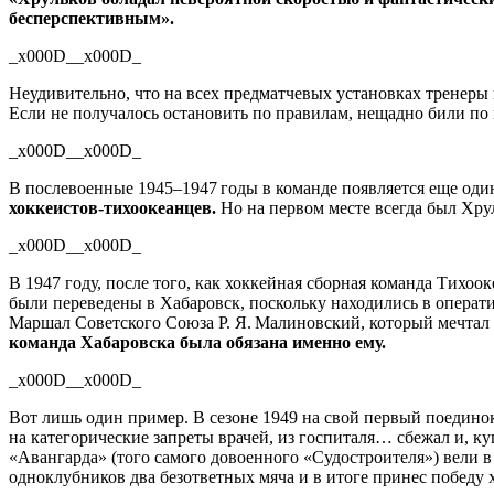
бесперспективным».
_x000D__x000D_
Неудивительно, что на всех предматчевых установках тренеры
Если не получалось остановить по правилам, нещадно били по 
_x000D__x000D_
В послевоенные 1945–1947 годы в команде появляется еще од
хоккеистов-тихоокеанцев
.
Но на первом месте всегда был Хру
_x000D__x000D_
В 1947 году, после того, как хоккейная сборная команда Тихо
были переведены в Хабаровск, поскольку находились в операт
Маршал Советского Союза Р. Я. Малиновский, который мечтал 
команда Хабаровска была обязана именно ему.
_x000D__x000D_
Вот лишь один пример. В сезоне 1949 на свой первый поедино
на категорические запреты врачей, из госпиталя… сбежал и, ку
«Авангарда» (того самого довоенного «Судостроителя») вели в
одноклубников два безответных мяча и в итоге принес победу 