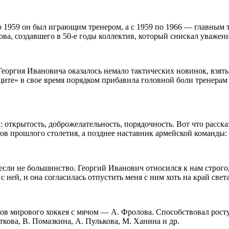
 по 1959 он был играющим тренером, а с 1959 по 1966 — главны
кова, создавшего в
50-е
годы коллектив, который снискал уважен
у Георгия Ивановича оказалось немало тактических новинок, вз
ащите» в свое время порядком прибавила головной боли тренерам
а: открытость, доброжелательность, порядочность. Вот что рас
ов прошлого столетия, а позднее наставник армейской команды:
 если не большинство. Георгий Иванович относился к нам строго
 ней, и она согласилась отпустить меня с ним хоть на край све
ов мирового хоккея с мячом — А. Фролова. Способствовал росту
кова, В. Помазкина, А. Пулькова, М. Ханина и др.