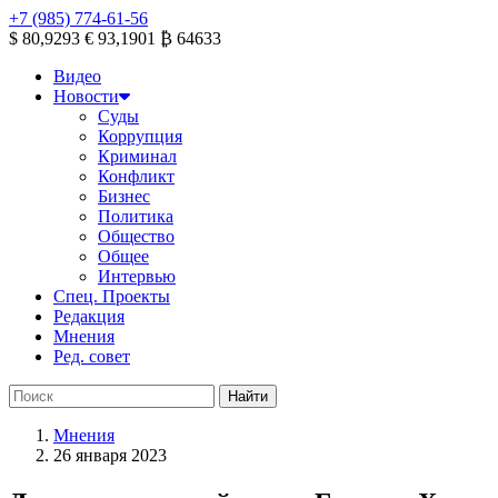
+7 (985) 774-61-56
$ 80,9293
€ 93,1901
₿ 64633
Видео
Новости
Суды
Коррупция
Криминал
Конфликт
Бизнес
Политика
Общество
Общее
Интервью
Спец. Проекты
Редакция
Мнения
Ред. совет
Мнения
26 января 2023