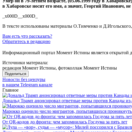
Умер он в
79-летнем
возрасте, (
05.06.1999
году в Хабаровске
в Хабаровске носит его имя, а значит, Георгий Иванович, не
_x000D__x000D_
В тексте использованы материалы О.Тимченко и Д.Игольского, 
Вам есть что рассказать?
Обратитесь в редакцию
Информационный портал Момент Истины является открытой ди
Источники материала:
редакция Момент Истины, фотоколлаж Момент Истины
Поделиться
Новости без цензуры
в нашем Telegram канале
Главное
Дональд Трамп анонсировал ответные меры против Канады из-
Марокко оценило число мигрантов, попытавшихся проникнуть в
От QR-кодов до фронта: чем запомнилась Госдума за пять лет