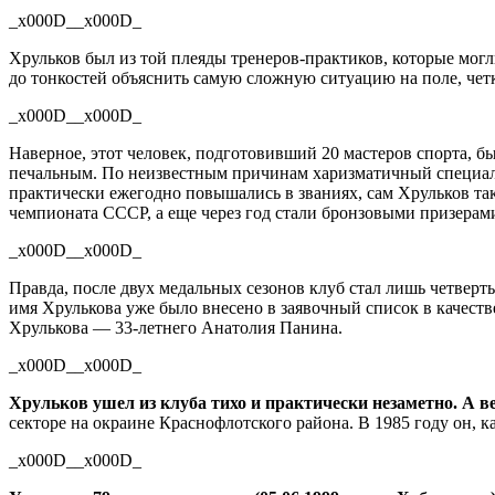
_x000D__x000D_
Хрульков был из той плеяды
тренеров-практиков
, которые мог
до тонкостей объяснить самую сложную ситуацию на поле, чет
_x000D__x000D_
Наверное, этот человек, подготовивший 20 мастеров спорта, б
печальным. По неизвестным причинам харизматичный специалис
практически ежегодно повышались в званиях, сам Хрульков та
чемпионата СССР, а еще через год стали бронзовыми призерам
_x000D__x000D_
Правда, после двух медальных сезонов клуб стал лишь четверт
имя Хрулькова уже было внесено в заявочный список в качеств
Хрулькова —
33-летнего
Анатолия Панина.
_x000D__x000D_
Хрульков ушел из клуба тихо и практически незаметно. А ве
секторе на окраине Краснофлотского района. В 1985 году он, 
_x000D__x000D_