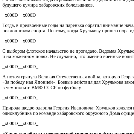
будущего кумира хабаровских болельщиков.
_x000D__x000D_
Тогда, в предвоенные годы на паренька обратил внимание на
поклонником спорта. Поэтому, когда Хрулькову пришла пора ид
_x000D__x000D_
С выбором флотское начальство не прогадало. Ведомая Хрульк
и на хоккейном полях. Не случайно, что именно военные води
_x000D__x000D_
А потом грянула Великая Отечественная война, которую Георг
«За победу над Японией». Боевые действия для Хрулькова зако
в чемпионате ВМФ СССР по футболу.
_x000D__x000D_
Природа щедро одарила Георгия Ивановича: Хрульков являлся 
одноклубника по команде хабаровского окружного Дома офицер
_x000D__x000D_
«Хрульков обладал невероятной скоростью и фантастически