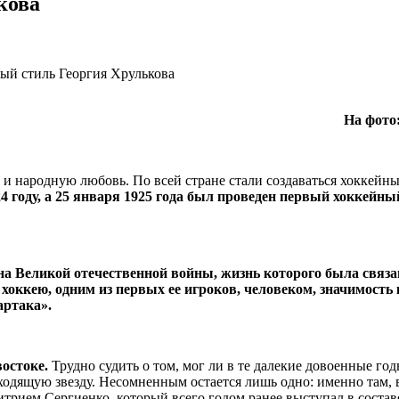
кова
На фото
 и народную любовь. По всей стране стали создаваться хоккейн
24 году, а 25 января 1925 года был проведен первый хоккейн
на Великой отечественной войны, жизнь которого была связ
хоккею, одним из первых ее игроков, человеком, значимость
артака».
остоке.
Трудно судить о том, мог ли в те далекие довоенные го
ходящую звезду. Несомненным остается лишь одно: именно там, 
ием Сергиенко, который всего годом ранее выступал в составе