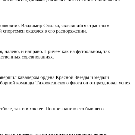
дполковник Владимир Смолко, являвшийся страстным
 спортсмен оказался в его распоряжении.
 налево, и направо. Причем как на футбольном, так
мственных соревнованиях.
завершил кавалером ордена Красной Звезды и медали
 сборной команды Тихоокеанского флота он отпраздновал успех
тболе, так и в хоккее. По признанию его бывшего
ть его в момент атаки зачастую выглядела делом