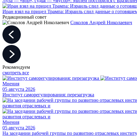
Лула — «вор», судья — «мусор»: Милей поссорился с Бразилие
Иран взял на прицел Трампа: Израиль слил данные о готовящ
Редакционный совет
Соколов Андрей Николаевич
Рекомендуем
смотреть все
Мнения
05 августа 2026
Институт саморегулирования: перезагрузка
Мнения
05 августа 2026
На заседании рабочей группы по развитию отраслевых институт