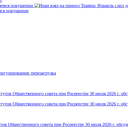
й
емся покушении
ов Общественного совета при Росреестре 30 июля 2026 г. обсуд