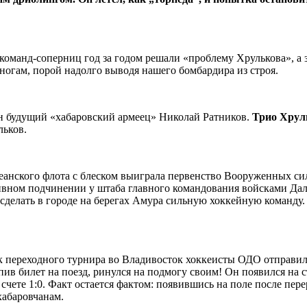
команд-соперниц
год за годом решали «проблему Хрулькова», а 
ногам, порой надолго выводя нашего бомбардира из строя.
ин будущий «хабаровский армеец» Николай Ратников.
Трио
Хрул
льков.
океанского флота с блеском выиграла первенство Вооруженных с
ивном подчинении у штаба главного командования войсками Даль
сделать в городе на берегах Амура сильную хоккейную команду
к переходного турнира во Владивосток хоккеисты ОДО отправил
пив билет на поезд, ринулся на подмогу своим! Он появился на с
 счете 1:0. Факт остается фактом: появившись на поле после пе
хабаровчанам.