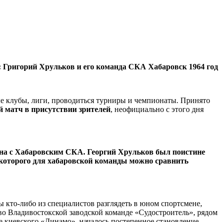
: Григорий Хрульков и его команда СКА Хабаровск 1964 год
ые клубы, лиги, проводиться турниры и чемпионаты. Принято
ый матч в присутствии зрителей
, неофициально с этого дня
ана с Хабаровским СКА. Георгий Хрульков был поистине
 которого для хабаровской команды можно сравнить
ды
кто-либо
из специалистов разглядеть в юном спортсмене,
во Владивостокской заводской команде «Судостроитель», рядом
 киевского «Динамо», началось постепенное становление