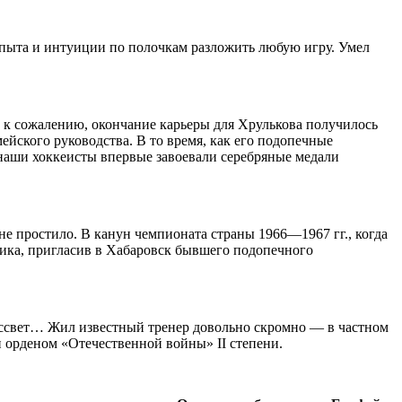
о опыта и интуиции по полочкам разложить любую игру. Умел
, к сожалению, окончание карьеры для Хрулькова получилось
йского руководства. В то время, как его подопечные
аши хоккеисты впервые завоевали серебряные медали
 не простило. В канун чемпионата страны
1966—1967 гг.
, когда
вника, пригласив в Хабаровск бывшего подопечного
ассвет… Жил известный тренер довольно скромно — в частном
н орденом «Отечественной войны» II степени.