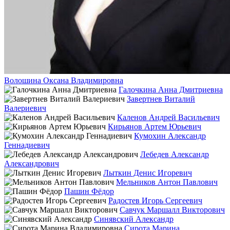
Волошина Оксана Владимировна
Галочкина Анна Дмитриевна
Завертнев Виталий
Валериевич
Каленов Андрей Васильевич
Кирьянов Артем Юрьевич
Кумохин Александр
Геннадиевич
Лебедев Александр
Александрович
Лыткин Денис Игоревич
Мельников Антон Павлович
Пашин Фёдор
Радостев Игорь Сергеевич
Савчук Маршалл Викторович
Синявский Александр
Сирота Марина