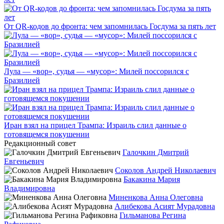
От QR-кодов до фронта: чем запомнилась Госдума за пять лет
Лула — «вор», судья — «мусор»: Милей поссорился с
Бразилией
Иран взял на прицел Трампа: Израиль слил данные о
готовящемся покушении
Редакционный совет
Галочкин Дмитрий
Евгеньевич
Соколов Андрей Николаевич
Бакакина Мария
Владимировна
Миненкова Анна Олеговна
Алибекова Асият Мурадовна
Гильманова Регина